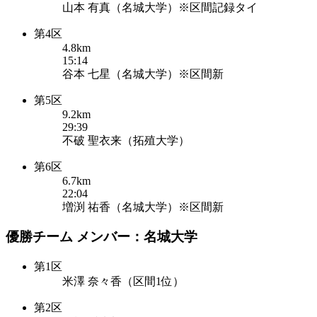
山本 有真（名城大学）※区間記録タイ
第4区
4.8km
15:14
谷本 七星（名城大学）※区間新
第5区
9.2km
29:39
不破 聖衣来（拓殖大学）
第6区
6.7km
22:04
増渕 祐香（名城大学）※区間新
優勝チーム メンバー：名城大学
第1区
米澤 奈々香（区間1位）
第2区