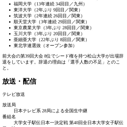
福岡大学（13年連続 34回目／九州）
東洋大学（2年ぶり 9回目／関東）
筑波大学（2年連続 26回目／関東）
順天堂大学（3年連続 29回目／関東）
東京農業大学（3年ぶり 28回目／関東）
玉川大学（3年ぶり 20回目／関東）
亜細亜大学（22年ぶり 8回目／関東）
東北学連選抜（オープン参加）
前大会の第39回大会 8位でシード権を持つ松山大学が出場辞
退をしています。辞退の理由は「選手人数の不足」とのこ
と。
放送・配信
テレビ放送
放送局
日本テレビ系 28局による全国生中継
番組名
大学女子駅伝日本一決定戦 第40回全日本大学女子駅伝