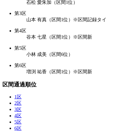
石松 愛朱加（区間1位）
第3区
山本 有真（区間1位）※区間記録タイ
第4区
谷本 七星（区間1位）※区間新
第5区
小林 成美（区間6位）
第6区
増渕 祐香（区間1位）※区間新
区間通過順位
1区
2区
3区
4区
5区
6区