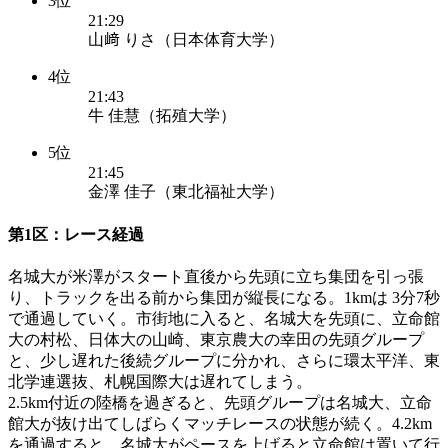
3位
21:29
山﨑 りさ（日本体育大学）
4位
21:43
牛 佳慧（拓殖大学）
5位
21:45
金澤 佳子（東北福祉大学）
第1区：レース経過
名城大が米澤がスタート直後から先頭に立ち集団を引っ張
り、トラックを出る前から集団が縦長になる。1kmは 3分7秒
で通過していく。市街地に入ると、名城大を先頭に、立命館
大の村松、日体大の山崎、東京農大の幸田の先頭グループ
と、少し遅れた後続グループに分かれ、さらに環太平洋、東
北学連選抜、札幌国際大は遅れてしまう。
2.5km付近の陸橋を過ぎると、先頭グループは名城大、立命
館大が抜け出てしばらくマッチレースの状態が続く。4.2km
を通過すると、名城大がペースを上げると立命館は置いて行