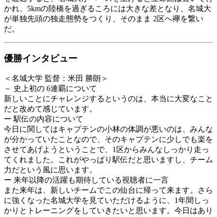
かれ、5kmの陸橋を過ぎるころには大きな差となり、名城大
が単独先頭の独走態勢をつくり、そのまま 2区へ襷を繋い
だ。
優勝インタビュー
＜名城大学 監督：米田 勝朗＞
－ 史上初の 6連覇について
新しいことにチャレンジするというのは、本当に大変なこと
だと改めて感じています。
ー 駅伝の内容について
今日に関してはキャプテンの小林の体調が悪いのは、みんな
が分かっていたことなので、そのキャプテンに少しでも楽を
させてあげようということで、1区からみんなしっかり走っ
てくれました。これがやっぱり駅伝だと思いますし、チーム
力だという風に思います。
ー 来年以降の活躍も期待している視聴者に一言
また来年は、新しいチームでこの仙台に帰って来ます。さら
に強くなった名城大学を見ていただけるように、1年間しっ
かりとトレーニングをしていきたいと思います。今日はあり