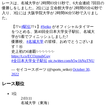
レースは、名城大学が 2時間03分11秒で、6大会連続 7回目の
優勝しをしました。2位には 立命館大学が 2時間05分42秒で
入り、3位には 大阪学院大学が 2時間06分55秒で入りまし
た。
【??‍♀️
#駅伝
??‍♀️】
#Seiko
がオフィシャルタイマー
をつとめる、第40回全日本大学女子駅伝、名城大
学が1着でフィニッシュしました?
優勝校、
#名城大学
の皆様、おめでとうございま
す！㊗️
史上初の6連覇✨✨✨✨✨✨
https://t.co/ECOzmqbGuy
#全日本大学女子駅伝
pic.twitter.com/h5w1hNqTNU
— セイコースポーツ (@sports_seiko)
October 30,
2022
レース順位
1位
2:03:11
名城大学（東海）