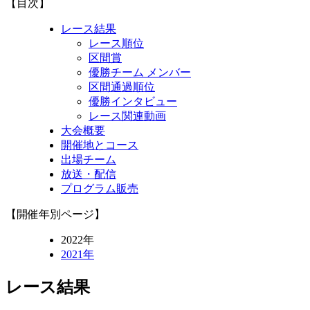
【目次】
レース結果
レース順位
区間賞
優勝チーム メンバー
区間通過順位
優勝インタビュー
レース関連動画
大会概要
開催地とコース
出場チーム
放送・配信
プログラム販売
【開催年別ページ】
2022年
2021年
レース結果