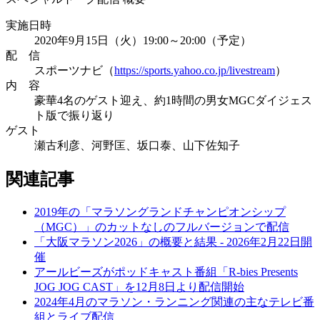
実施日時
2020年9月15日（火）19:00～20:00（予定）
配 信
スポーツナビ（
https://sports.yahoo.co.jp/livestream
）
内 容
豪華4名のゲスト迎え、約1時間の男女MGCダイジェス
ト版で振り返り
ゲスト
瀬古利彦、河野匡、坂口泰、山下佐知子
関連記事
2019年の「マラソングランドチャンピオンシップ
（MGC）」のカットなしのフルバージョンで配信
「大阪マラソン2026」の概要と結果 - 2026年2月22日開
催
アールビーズがポッドキャスト番組「R-bies Presents
JOG JOG CAST」を12月8日より配信開始
2024年4月のマラソン・ランニング関連の主なテレビ番
組とライブ配信