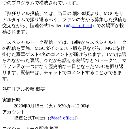
つのプログラムで構成されています。
「熱狂リアル投稿」では、当日の 朝8:30頃より、MGCをリ
アルタイムで振り返るべく、ファンの方から募集した投稿も
交えながら、陸連公式Twitter（
@jaaf_official
）で名場面が投
稿されます。
「スペシャルトーク配信」では、19時からスペシャルトーク
の配信を実施。MGCダイジェスト版を見ながら、MGCを仕
掛けた豪華ゲスト4名のコメントが届けられます。TVでは語
られなかった裏話、今だから話せる秘話などのトークで、マ
ラソン界が一つになり歴史的な一日となったMGCを振り返
ります。配信中は、チャットでコメントすることができま
す。
熱狂リアル投稿 概要
実施日時
2020年9月15日（火）8:30頃～12:00頃
アカウント
陸連公式Twitter（
@jaaf_official
）
スペシャルトーク配信 概要