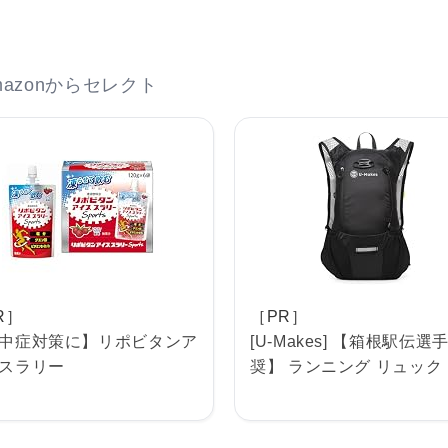
azonからセレクト
R］
［PR］
中症対策に】リポビタンア
[U-Makes] 【箱根駅伝選
スラリー
奨】 ランニング リュック