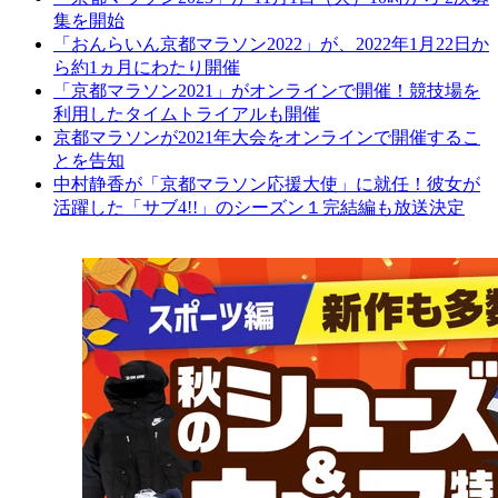
集を開始
「おんらいん京都マラソン2022」が、2022年1月22日か
ら約1ヵ月にわたり開催
「京都マラソン2021」がオンラインで開催！競技場を
利用したタイムトライアルも開催
京都マラソンが2021年大会をオンラインで開催するこ
とを告知
中村静香が「京都マラソン応援大使」に就任！彼女が
活躍した「サブ4!!」のシーズン１完結編も放送決定