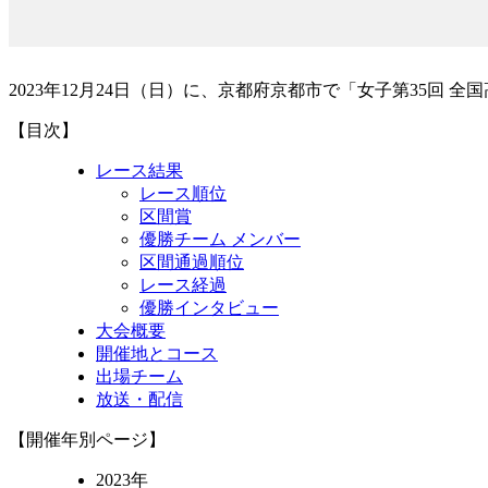
2023年12月24日（日）に、京都府京都市で「女子第35回
【目次】
レース結果
レース順位
区間賞
優勝チーム メンバー
区間通過順位
レース経過
優勝インタビュー
大会概要
開催地とコース
出場チーム
放送・配信
【開催年別ページ】
2023年