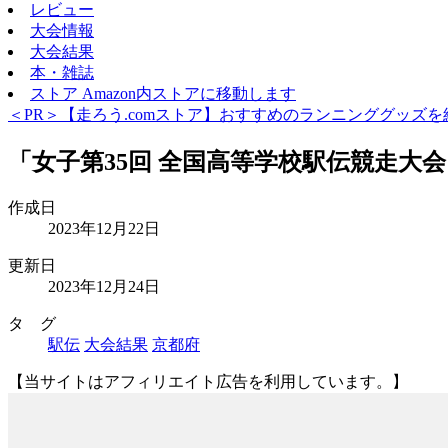
レビュー
大会情報
大会結果
本・雑誌
ストア
Amazon内ストアに移動します
＜PR＞【走ろう.comストア】おすすめのランニンググッズを
「女子第35回 全国高等学校駅伝競走大会（
作成日
2023年12月22日
更新日
2023年12月24日
タ グ
駅伝
大会結果
京都府
【当サイトはアフィリエイト広告を利用しています。】