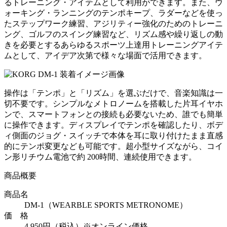
るトレーニング・アイテムとして利用ができます。また、ウ
ォーキング・ランニングのテンポキープ、ラダーなどを使っ
たステップワーク練習、アジリティー強化のためのトレーニ
ング、ゴルフのスイング練習など、リズム感や繰り返しの動
きを必要とするあらゆるスポーツ上達用トレーニングアイテ
ムとして、アイデア次第で様々な場面で活用できます。
操作は「テンポ」と「リズム」を選ぶだけで、音楽知識は一
切不要です。シンプルなメトロノームを搭載した片耳イヤホ
ンで、スマートフォンとの接続も必要ないため、誰でも簡単
に操作できます。ディスプレイでテンポを確認したり、ボデ
ィ側面のジョグ・スイッチで本体を耳に取り付けたまま直感
的にテンポ変更なども可能です。超小型サイズながら、コイ
ン形リチウム電池で約 200時間、連続使用できます。
商品概要
商品名
DM-1（WEARBLE SPORTS METRONOME）
価 格
4,950円（税込）※オンライン価格