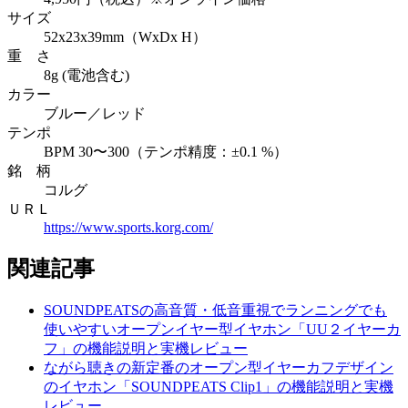
サイズ
52x23x39mm（WxDx H）
重 さ
8g (電池含む)
カラー
ブルー／レッド
テンポ
BPM 30〜300（テンポ精度：±0.1 %）
銘 柄
コルグ
ＵＲＬ
https://www.sports.korg.com/
関連記事
SOUNDPEATSの高音質・低音重視でランニングでも
使いやすいオープンイヤー型イヤホン「UU２イヤーカ
フ」の機能説明と実機レビュー
ながら聴きの新定番のオープン型イヤーカフデザイン
のイヤホン「SOUNDPEATS Clip1」の機能説明と実機
レビュー