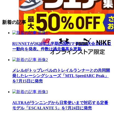
新着の記事
RUNNETが2026年上半期の国内マラソン大会エントリ
ー動向を発表。件数は過去最高を更新
メレルがトップレベルのトレイルランナーとの共同開
発したレーシングシューズ「MTL SpeedARC Peak」
を7月15日に発売
ALTRAがランニングから日常使いまで対応する定番
モデル「ESCALANTE 5」を7月24日に発売