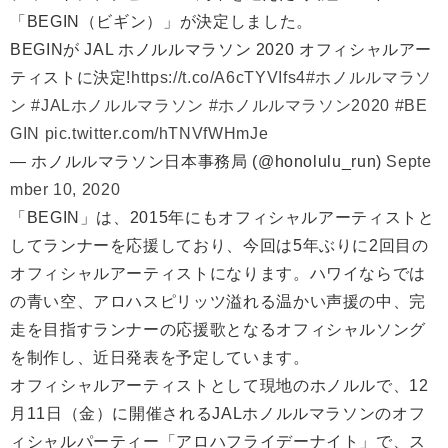
「BEGIN（ビギン）」が決定しました。
BEGINが JAL ホノルルマラソン 2020 オフィシャルアー
ティストに決定!
https://t.co/A6cTYVIfs4
#ホノルルマラソ
ン
#JALホノルルマラソン
#ホノルルマラソン2020
#BE
GIN
pic.twitter.com/hTNVfWHmJe
— ホノルルマラソン日本事務局 (@honolulu_run)
Septe
mber 10, 2020
「BEGIN」は、2015年にもオフィシャルアーティストと
してランナーを応援しており、今回は5年ぶりに2回目の
オフィシャルアーティストになります。ハワイならでは
の青い空、アロハスピリッツ溢れる温かい声援の中、完
走を目指すランナーの応援歌となるオフィシャルソング
を制作し、近日発表を予定しています。
オフィシャルアーティストとして現地のホノルルで、12
月11日（金）に開催されるJALホノルルマラソンのオフ
ィシャルパーティー「アロハフライデーナイト」で、ス