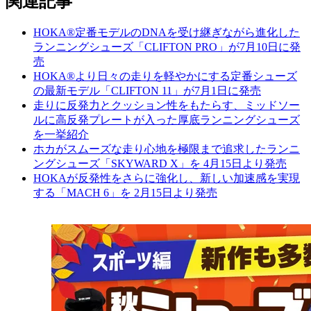
関連記事
HOKA®定番モデルのDNAを受け継ぎながら進化した
ランニングシューズ「CLIFTON PRO」が7月10日に発
売
HOKA®より日々の走りを軽やかにする定番シューズ
の最新モデル「CLIFTON 11」が7月1日に発売
走りに反発力とクッション性をもたらす、ミッドソー
ルに高反発プレートが入った厚底ランニングシューズ
を一挙紹介
ホカがスムーズな走り心地を極限まで追求したランニ
ングシューズ「SKYWARD X」を 4月15日より発売
HOKAが反発性をさらに強化し、新しい加速感を実現
する「MACH 6」を 2月15日より発売