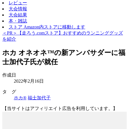
レビュー
大会情報
大会結果
本・雑誌
ストア
Amazon内ストアに移動します
＜PR＞【走ろう.comストア】おすすめのランニンググッズ
を紹介
ホカ オネオネ™の新アンバサダーに福
士加代子氏が就任
作成日
2022年2月16日
タ グ
ホカ®
福士加代子
【当サイトはアフィリエイト広告を利用しています。】