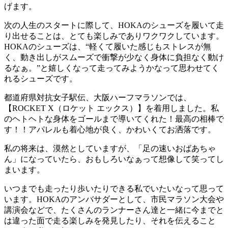
げます。
次の人生のスタートに際して、HOKAのシューズを履いて走
り出せることは、とても楽しみでありワクワクしています。
HOKAのシューズは、“軽くて履いた感じもストレスが無
く、動き出しがスムーズで衝撃が少なく身体に負担なく動け
るなぁ。”と嬉しくなって走ってみようかなって思わせてく
れるシューズです。
都道府県対抗女子駅伝、大阪ハーフマラソンでは、
【ROCKET X（ロケット エックス）】を着用しました。私
のヘトヘトな身体をゴールまで導いてくれた！最高の相棒で
す！！アパレルも着心地が良く、かわいくてお洒落です。
私の将来は、漠然としていますが、「足の速いおばあちゃ
ん」になっていたら、おもしろいなぁって想像して笑ってし
まいます。
いつまでも走ったり歩いたりできる私でいたいなって思って
います。HOKAのアンバサダーとして、市民マラソン大会や
講演会などで、たくさんのランナーさん達と一緒に今までと
は違った面で走る楽しみを発見したり、それを伝えること