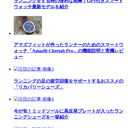
ランニングをする時の便利な相棒！GPS付きスマート
ウォッチ最新モデルを紹介
アマズフィットが作ったランナーのためのスマートウ
ォッチ「Amazfit Cheetah Pro」の機能説明と実機レビ
ュー
ランニングの足の疲労回復をサポートするおススメの
「リカバリーシューズ」
今が旬！ミッドソールに高反発プレートが入ったラン
ニングシューズを一挙紹介