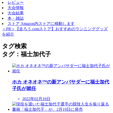
レビュー
大会情報
大会結果
本・雑誌
ストア
Amazon内ストアに移動します
＜PR＞【走ろう.comストア】おすすめのランニンググッズ
を紹介
タグ検索
タグ：福士加代子
ホカ オネオネ™の新アンバサダーに福士加代
子氏が就任
2022年02月16日