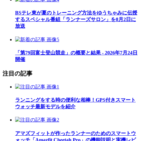
BSテレ東が夏のトレーニング方法をゆうちゃみに伝授
するスペシャル番組「ランナーズサロン」を8月2日に
放送
「第79回富士登山競走」の概要と結果 - 2026年7月24日
開催
注目の記事
ランニングをする時の便利な相棒！GPS付きスマート
ウォッチ最新モデルを紹介
アマズフィットが作ったランナーのためのスマートウ
ォッチ「Amazfit Cheetah Pro」の機能説明と実機レビ