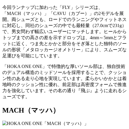
今回ランナップに加わった「FLY」シリーズは、
「MACH（マッハ）」「CAVU（カブー）」の2モデルを展
開。両シューズとも、ロードでのランニングやフィットネス
に対応し、同社のシューズの中でも最軽量（27.0cmで231g）
で、男女問わず幅広いユーザーにマッチします。ヒールから
トップまでの高さの差を示すドロップは、4mm～5mmとフラ
ットに近く、つま先とかかと部分をそぎ落とした独特のソー
ルの形状「メタロッカージオメトリー」により、スムーズな
足運びを可能にしています。
「HOKA ONE ONE」で特徴的な厚いソール部は、独自技術
のデュアル構造のミッドソールを採用することで、クッショ
ン性のある走り心地を実現しています。柔らかいかかとは着
地時のクッション性に優れ、前足部は高密度フォームで推進
力を強化しています。その名の通り『飛ぶ』ように走れるシ
ューズです。
MACH（マッハ）