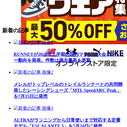
新着の記事
RUNNETが2026年上半期の国内マラソン大会エントリ
ー動向を発表。件数は過去最高を更新
メレルがトップレベルのトレイルランナーとの共同開
発したレーシングシューズ「MTL SpeedARC Peak」
を7月15日に発売
ALTRAがランニングから日常使いまで対応する定番
モデル「ESCALANTE 5」を7月24日に発売