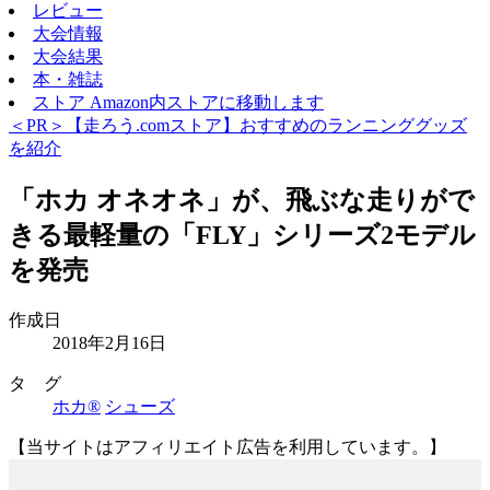
レビュー
大会情報
大会結果
本・雑誌
ストア
Amazon内ストアに移動します
＜PR＞【走ろう.comストア】おすすめのランニンググッズ
を紹介
「ホカ オネオネ」が、飛ぶな走りがで
きる最軽量の「FLY」シリーズ2モデル
を発売
作成日
2018年2月16日
タ グ
ホカ®
シューズ
【当サイトはアフィリエイト広告を利用しています。】