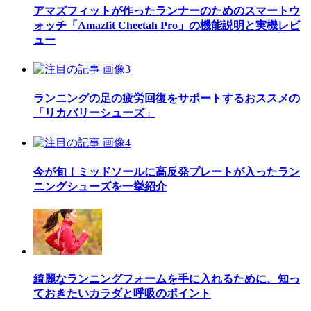
アマズフィットが作ったランナーのためのスマートウ
ォッチ「Amazfit Cheetah Pro」の機能説明と実機レビ
ュー
ランニングの足の疲労回復をサポートするおススメの
「リカバリーシューズ」
今が旬！ミッドソールに高反発プレートが入ったラン
ニングシューズを一挙紹介
綺麗なランニングフォームを手に入れるために、知っ
ておきたいカラダと呼吸のポイント