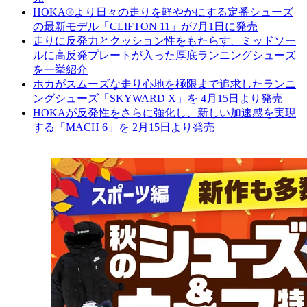
HOKA®より日々の走りを軽やかにする定番シューズ
の最新モデル「CLIFTON 11」が7月1日に発売
走りに反発力とクッション性をもたらす、ミッドソー
ルに高反発プレートが入った厚底ランニングシューズ
を一挙紹介
ホカがスムーズな走り心地を極限まで追求したランニ
ングシューズ「SKYWARD X」を 4月15日より発売
HOKAが反発性をさらに強化し、新しい加速感を実現
する「MACH 6」を 2月15日より発売