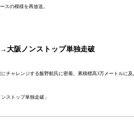
のレースの模様を再放送。
」
 東京→大阪ノンストップ単独走破
独走破にチャレンジする飯野航氏に密着。累積標高3万メートルに
阪ノンストップ単独走破」