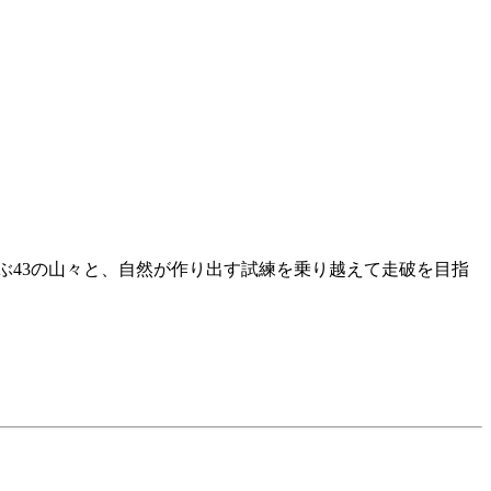
及ぶ43の山々と、自然が作り出す試練を乗り越えて走破を目指