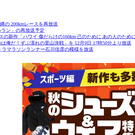
の 200kmレースを再放送
バルラン」の再放送予定
の新作「ハワイ 傷だらけの160km 己のために あの人のために
のは俺だ！ずぶ濡れの里山決戦」を 12月9日 17時50分より放送
ルトラマラソンランナー石川佳彦の模様を放送