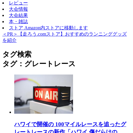
レビュー
大会情報
大会結果
本・雑誌
ストア
Amazon内ストアに移動します
＜PR＞【走ろう.comストア】おすすめのランニンググッズ
を紹介
タグ検索
タグ：グレートレース
ハワイで開催の 100マイルレースを追ったグ
レートレースの新作「ハワイ 傷だらけの