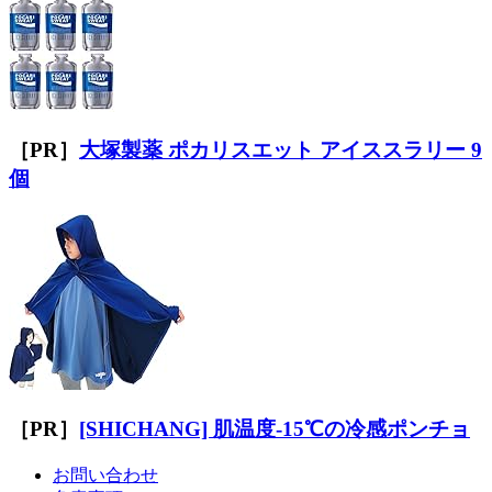
［PR］
大塚製薬 ポカリスエット アイススラリー 9
個
［PR］
[SHICHANG] 肌温度-15℃の冷感ポンチョ
お問い合わせ