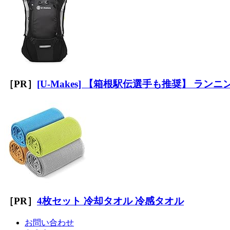
［PR］
[U-Makes] 【箱根駅伝選手も推奨】 ランニ
［PR］
4枚セット 冷却タオル 冷感タオル
お問い合わせ