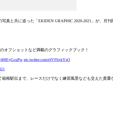
写真と共に追った「EKIDEN GRAPHIC 2020-2021
のオフショットなど満載のグラフィックブック！
.co/49fEyGcqPw
pic.twitter.com/efVFhvkYsO
021
て箱根駅伝まで、レースだけでなく練習風景なども交えた貴重