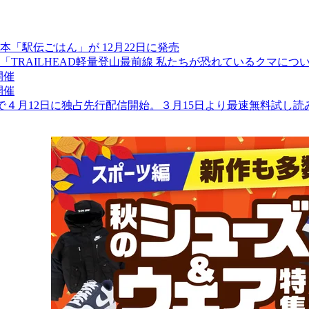
「駅伝ごはん」が 12月22日に発売
RAILHEAD軽量登山最前線 私たちが恐れているクマについ
開催
開催
dleで４月12日に独占先行配信開始。３月15日より最速無料試し