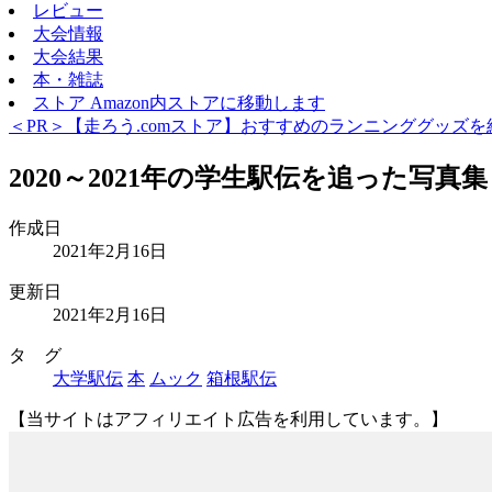
レビュー
大会情報
大会結果
本・雑誌
ストア
Amazon内ストアに移動します
＜PR＞【走ろう.comストア】おすすめのランニンググッズを
2020～2021年の学生駅伝を追った写真集「EK
作成日
2021年2月16日
更新日
2021年2月16日
タ グ
大学駅伝
本
ムック
箱根駅伝
【当サイトはアフィリエイト広告を利用しています。】