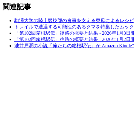
関連記事
駒澤大学の陸上競技部の食事を支える寮母によるレシピ本
トレイルで遭遇する可能性のあるクマを特集したムック「T
「第102回箱根駅伝」復路の概要と結果 - 2026年1月3日
「第102回箱根駅伝」往路の概要と結果 - 2026年1月2日
池井戸潤の小説「俺たちの箱根駅伝」が Amazon Kin