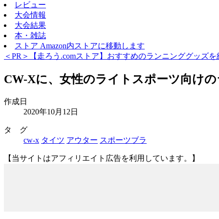
レビュー
大会情報
大会結果
本・雑誌
ストア
Amazon内ストアに移動します
＜PR＞【走ろう.comストア】おすすめのランニンググッズを
CW-Xに、女性のライトスポーツ向け
作成日
2020年10月12日
タ グ
cw-x
タイツ
アウター
スポーツブラ
【当サイトはアフィリエイト広告を利用しています。】