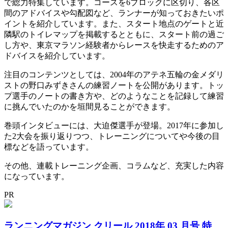
で総力特集しています。コースを6ブロックに区切り、各区
間のアドバイスや勾配図など、ランナーが知っておきたいポ
イントを紹介しています。また、スタート地点のゲートと近
隣駅のトイレマップを掲載するとともに、スタート前の過ご
し方や、東京マラソン経験者からレースを快走するためのア
ドバイスを紹介しています。
注目のコンテンツとしては、2004年のアテネ五輪の金メダリ
ストの野口みずきさんの練習ノートを公開があります。トッ
プ選手のノートの書き方や、どのようなことを記録して練習
に挑んでいたのかを垣間見ることができます。
巻頭インタビューには、大迫傑選手が登場。2017年に参加し
た2大会を振り返りつつ、トレーニングについてや今後の目
標などを語っています。
その他、連載トレーニング企画、コラムなど、充実した内容
になっています。
PR
ランニングマガジン クリール 2018年 03 月号 特