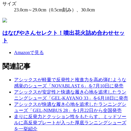
サイズ
23.0cm～29.0cm（0.5cm刻み）、30.0cm
はなびやさんセレクト！噴出花火詰め合わせセッ
ト
Amazonで見る
関連記事
アシックスが軽量で反発性と推進力を高め弾むような
感覚のシューズ「NOVABLAST 6」を7月10日に発売
アシックスが安定性と快適な履き心地を追求したラン
ニングシューズ「GEL-KAYANO 33」を6月18日に発売
アシックスが快適な履き心地を追求したランニングシ
ューズ「GEL-NIMBUS 28」を1月22日から全国発売
走りに反発力とクッション性をもたらす、ミッドソー
ルに高反発プレートが入った厚底ランニングシューズ
を一挙紹介