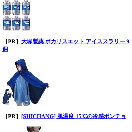
［PR］
大塚製薬 ポカリスエット アイススラリー 9
個
［PR］
[SHICHANG] 肌温度-15℃の冷感ポンチョ