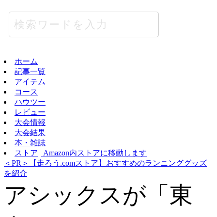
ホーム
記事一覧
アイテム
コース
ハウツー
レビュー
大会情報
大会結果
本・雑誌
ストア
Amazon内ストアに移動します
＜PR＞【走ろう.comストア】おすすめのランニンググッズ
を紹介
アシックスが「東