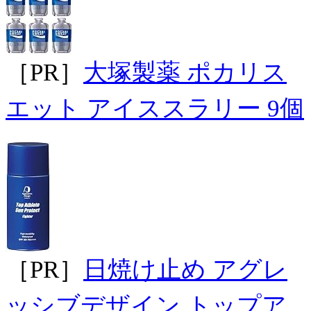
［PR］
大塚製薬 ポカリス
エット アイススラリー 9個
［PR］
日焼け止め アグレ
ッシブデザイン トップア