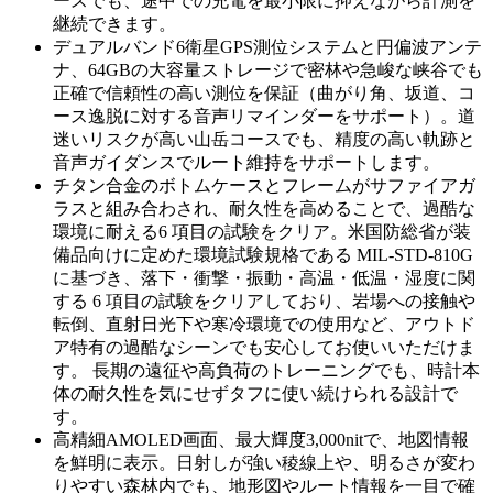
ースでも、途中での充電を最小限に抑えながら計測を
継続できます。
デュアルバンド6衛星GPS測位システムと円偏波アンテ
ナ、64GBの大容量ストレージで密林や急峻な峡谷でも
正確で信頼性の高い測位を保証（曲がり角、坂道、コ
ース逸脱に対する音声リマインダーをサポート）。道
迷いリスクが高い山岳コースでも、精度の高い軌跡と
音声ガイダンスでルート維持をサポートします。
チタン合金のボトムケースとフレームがサファイアガ
ラスと組み合わされ、耐久性を高めることで、過酷な
環境に耐える6 項目の試験をクリア。米国防総省が装
備品向けに定めた環境試験規格である MIL-STD-810G
に基づき、落下・衝撃・振動・高温・低温・湿度に関
する 6 項目の試験をクリアしており、岩場への接触や
転倒、直射日光下や寒冷環境での使用など、アウトド
ア特有の過酷なシーンでも安心してお使いいただけま
す。 長期の遠征や高負荷のトレーニングでも、時計本
体の耐久性を気にせずタフに使い続けられる設計で
す。
高精細AMOLED画面、最大輝度3,000nitで、地図情報
を鮮明に表示。日射しが強い稜線上や、明るさが変わ
りやすい森林内でも、地形図やルート情報を一目で確