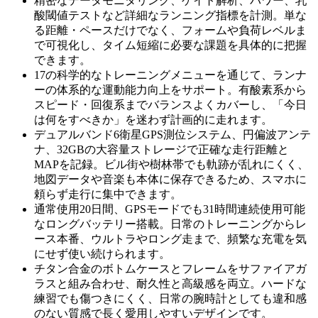
精密なデータモニタリング、ゲイト解析、パワー、乳
酸閾値テストなど詳細なランニング指標を計測。単な
る距離・ペースだけでなく、フォームや負荷レベルま
で可視化し、タイム短縮に必要な課題を具体的に把握
できます。
17の科学的なトレーニングメニューを通じて、ランナ
ーの体系的な運動能力向上をサポート。有酸素系から
スピード・回復系までバランスよくカバーし、「今日
は何をすべきか」を迷わず計画的に走れます。
デュアルバンド6衛星GPS測位システム、円偏波アンテ
ナ、32GBの大容量ストレージで正確な走行距離と
MAPを記録。ビル街や樹林帯でも軌跡が乱れにくく、
地図データや音楽も本体に保存できるため、スマホに
頼らず走行に集中できます。
通常使用20日間、GPSモードでも31時間連続使用可能
なロングバッテリー搭載。日常のトレーニングからレ
ース本番、ウルトラやロング走まで、頻繁な充電を気
にせず使い続けられます。
チタン合金のボトムケースとフレームをサファイアガ
ラスと組み合わせ、耐久性と高級感を両立。ハードな
練習でも傷つきにくく、日常の腕時計としても違和感
のない質感で長く愛用しやすいデザインです。