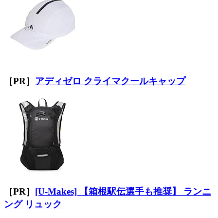
［PR］
アディゼロ クライマクールキャップ
［PR］
[U-Makes] 【箱根駅伝選手も推奨】 ランニ
ング リュック