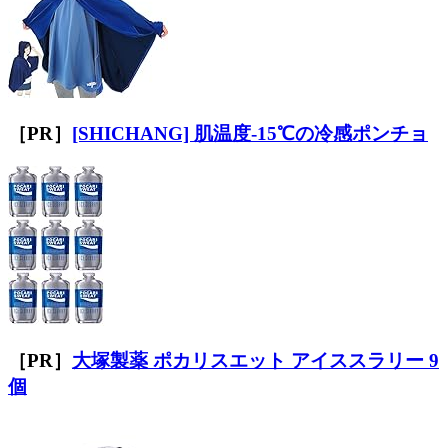
［PR］
[SHICHANG] 肌温度-15℃の冷感ポンチョ
［PR］
大塚製薬 ポカリスエット アイススラリー 9
個