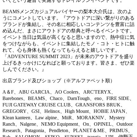
いくという趣旨で実施するトレイルランイベントです。
BEAMSメンズカジュアルバイヤーの梨本大介氏は、次のよ
うにコメントしています。『アウトドアに深い繋がりのある
ブランドが集結し、その名に相応しいコンテンツを豊富に詰
め込んだ、まさにアウトドアの祭典と呼べるイベントです。
イベント当日は気温が高くなると思いますので、熱中症に気
をつけながらも、イベントに集結したモノ・コト・ヒトに触
れて、心も身体も熱くなってもらえると嬉しいです。
「ADVENTURE SUMMIT 2023」が未来のアウトドアを盛り
上げるきっかけになればと願っております。皆さま、ぜひ楽
しんでください。』
出店ブランド及びショップ（※アルファベット順）
A＆F、ABU GARCIA、AO Coolers、ARC'TERYX、
Barebones、BEAMS、Chaco、DarnTough、eno、FIRE SIDE、
FUJI GATEWAY CRUISE CLUB、GRANSFORS BRUK、
GREGORY、GSI、Helinox、High Mount、HOBIE JAPAN、
Klean kanteen、Law alpine、MiiR、MORAKNIV、Mystery
Ranch、Nalgene、NEMO Equipment、On、OPINEL、Outdoor
Research、Patagonia、Pendleton、PLANET＆ME、PRIMUS、
Rab、SALOMON、SEIKO、SUNSKI、trangia、UPI、伊野正