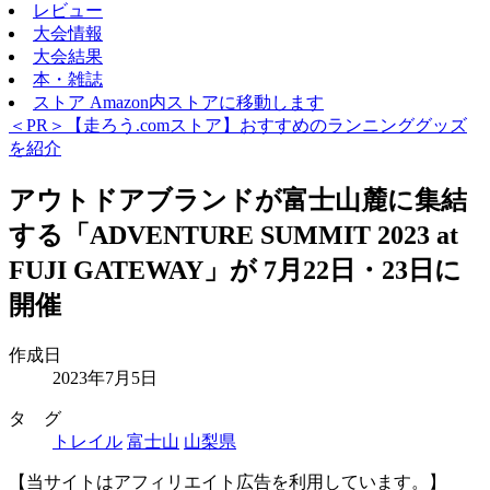
レビュー
大会情報
大会結果
本・雑誌
ストア
Amazon内ストアに移動します
＜PR＞【走ろう.comストア】おすすめのランニンググッズ
を紹介
アウトドアブランドが富士山麓に集結
する「ADVENTURE SUMMIT 2023 at
FUJI GATEWAY」が 7月22日・23日に
開催
作成日
2023年7月5日
タ グ
トレイル
富士山
山梨県
【当サイトはアフィリエイト広告を利用しています。】