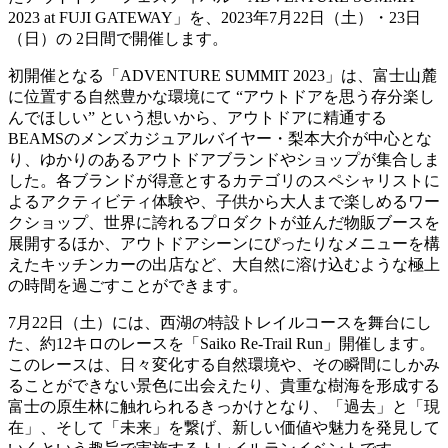
2023 at FUJI GATEWAY」を、2023年7月22日（土）・23日
（日）の 2日間で開催します。
初開催となる「ADVENTURE SUMMIT 2023」は、富士山麓
に位置する自然豊かな環境にて “アウトドアを思う存分楽し
んでほしい” という想いから、アウトドアに精通する
BEAMSのメンズカジュアルバイヤー・梨本大介が中心とな
り、ゆかりのあるアウトドアブランドやショップが集合しま
した。各ブランドが得意とするカテゴリのスペシャリストに
よるアクティビティ体験や、子供から大人まで楽しめるワー
クショップ、世界に誇れるプロダクトが並んだ物販ブースを
展開するほか、アウトドアシーンにぴったりなメニューを構
えたキッチンカーの出店など、大自然に溶け込むような極上
の時間を過ごすことができます。
7月22日（土）には、西湖の特設トレイルコースを舞台にし
た、約12キロのレースを「Saiko Re-Trail Run」開催します。
このレースは、日々変化する自然環境や、その瞬間にしかみ
ることができない景色に出会えたり、貴重な樹海を形成する
富士の原生林に触れられるきっかけとなり、「過去」と「現
在」、そして「未来」を繋げ、新しい価値や魅力を発見して