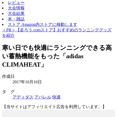
レビュー
大会情報
大会結果
本・雑誌
ストア
Amazon内ストアに移動します
＜PR＞【走ろう.comストア】おすすめのランニンググッズ
を紹介
寒い日でも快適にランニングできる高
い蓄熱機能をもった「adidas
CLIMAHEAT」
作成日
2017年10月16日
タ グ
アディダス
アパレル
快適
【当サイトはアフィリエイト広告を利用しています。】