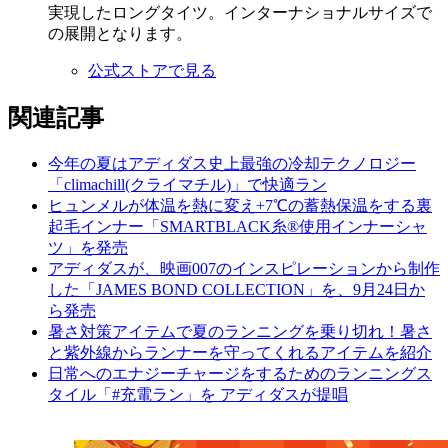
実現したロングタイツ。インターナショナルサイズで
の展開となります。
公式ストアで見る
関連記事
今年の夏はアディダス史上最強の冷却テクノロジー
「climachill(クライマチル)」で快適ラン
ヒュンメルが体温を熱に変え+7℃の蓄熱保温をする裏
起毛インナー「SMARTBLACK糸®使用インナーシャ
ツ」を発売
アディダスが、映画007のインスピレーションから制作
した「JAMES BOND COLLECTION」を、9月24日か
ら発売
暑さ対策アイテムで夏のランニングを乗り切れ！暑さ
と紫外線からランナーを守ってくれるアイテムを紹介
日常へのエナジーチャージをするためのランニングス
タイル「#充電ラン」を アディダスが提唱