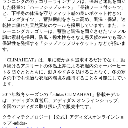
ランニングのカテゴリーラインナップは、保温と速乾を両立
した軽量の「ハーフジップシャツ」「長袖フード付シャツ」
と、下半身の体温を守りフィット感の良いポケット付きの
「ロングタイツ」。蓄熱機能をさらに高め、調温・保温、速
乾性に優れた天然素材のウールを採用しています。また、ト
レーニングカテゴリーは、蓄熱と調温を両立させたワッフル
調の素材を採用。防風・撥水性をそなえ悪天候の中でも高い
保温性を発揮する「ジップアップジャケット」などが揃いま
す。
「CLIMAHEAT」は、単に暖かさを追求するだけでなく、動
き続けるアスリートの体温上昇による衣服内のオーバーヒー
トを防ぐととともに、動きやすさを妨げることなく、冬の寒
さの中でも快適な衣服内環境を維持することを可能にしてい
ます。
2017年秋冬シーズンの「adidas CLIMAHEAT」搭載モデル
は、アディダス直営店、アディダス オンラインショップ​​、
全国のアディダス取り扱い店で販売中です。
クライマテクノロジー | 【公式】アディダスオンラインショ
ップ -adidas-