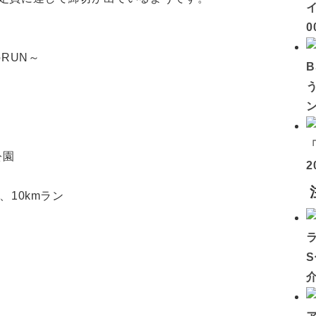
イ
0
RUN～
公園
2
ン、10kmラン