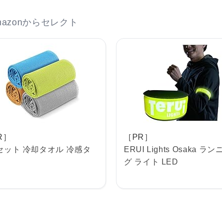
azonからセレクト
R］
［PR］
セット 冷却タオル 冷感タ
ERUI Lights Osaka ラ
グ ライト LED