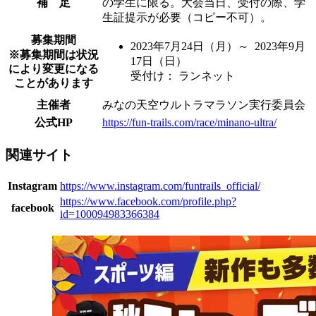
補 足
の学生に限る。大会当日、受付の際、学
生証提示が必要（コピー不可）。
募集期間
2023年7月24日
（月）
～ 2023年9月
※募集期間は状況
17日
（日）
により変更になる
受付け： ランネット
ことがあります
主催者
みなの天空ウルトラマラソン実行委員会
公式HP
https://fun-trails.com/race/minano-ultra/
関連サイト
Instagram
https://www.instagram.com/funtrails_official/
https://www.facebook.com/profile.php?
facebook
id=100094983366384