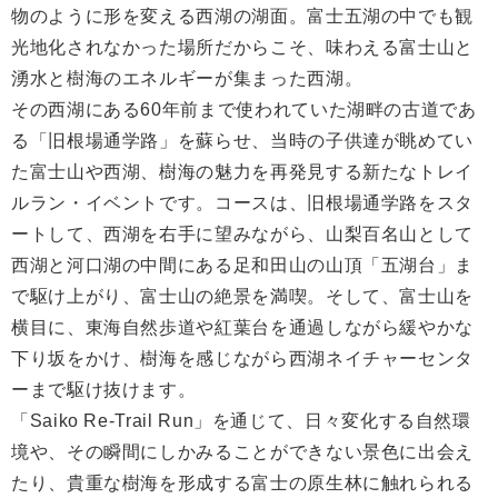
物のように形を変える西湖の湖面。富士五湖の中でも観
光地化されなかった場所だからこそ、味わえる富士山と
湧水と樹海のエネルギーが集まった西湖。
その西湖にある60年前まで使われていた湖畔の古道であ
る「旧根場通学路」を蘇らせ、当時の子供達が眺めてい
た富士山や西湖、樹海の魅力を再発見する新たなトレイ
ルラン・イベントです。コースは、旧根場通学路をスタ
ートして、西湖を右手に望みながら、山梨百名山として
西湖と河口湖の中間にある足和田山の山頂「五湖台」ま
で駆け上がり、富士山の絶景を満喫。そして、富士山を
横目に、東海自然歩道や紅葉台を通過しながら緩やかな
下り坂をかけ、樹海を感じながら西湖ネイチャーセンタ
ーまで駆け抜けます。
「Saiko Re-Trail Run」を通じて、日々変化する自然環
境や、その瞬間にしかみることができない景色に出会え
たり、貴重な樹海を形成する富士の原生林に触れられる