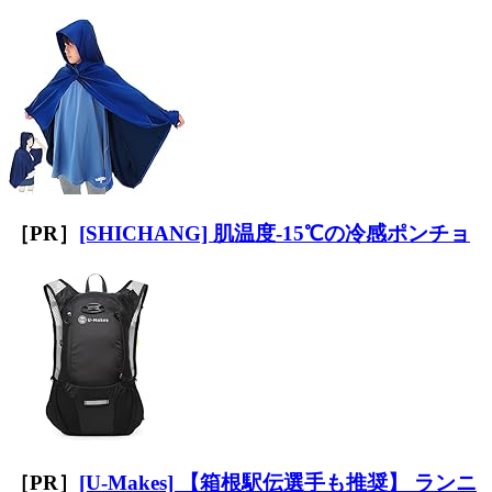
［PR］
[SHICHANG] 肌温度-15℃の冷感ポンチョ
［PR］
[U-Makes] 【箱根駅伝選手も推奨】 ランニ