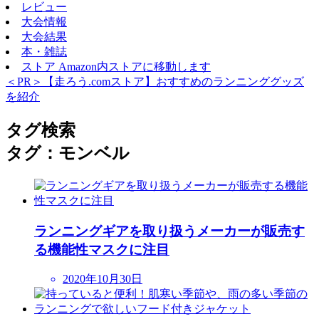
レビュー
大会情報
大会結果
本・雑誌
ストア
Amazon内ストアに移動します
＜PR＞【走ろう.comストア】おすすめのランニンググッズ
を紹介
タグ検索
タグ：モンベル
ランニングギアを取り扱うメーカーが販売す
る機能性マスクに注目
2020年10月30日