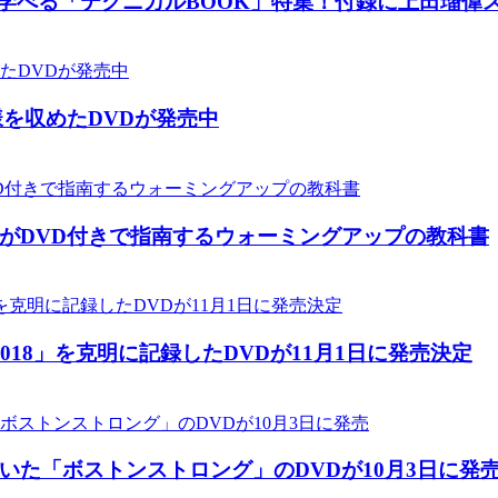
ニックが学べる「テクニカルBOOK」特集！付録に上田瑠偉
様を収めたDVDが発売中
がDVD付きで指南するウォーミングアップの教科書
18」を克明に記録したDVDが11月1日に発売決定
た「ボストンストロング」のDVDが10月3日に発