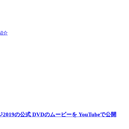
紹介
19の公式 DVDのムービーを YouTubeで公開