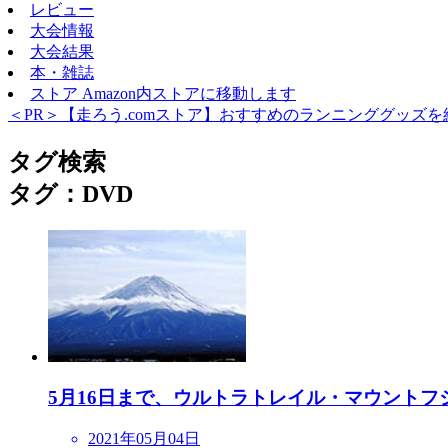
レビュー
大会情報
大会結果
本・雑誌
ストア
Amazon内ストアに移動します
＜PR＞【走ろう.comストア】おすすめのランニンググッズを
タグ検索
タグ：DVD
5月16日まで、ウルトラトレイル・マウントフジ20
2021年05月04日