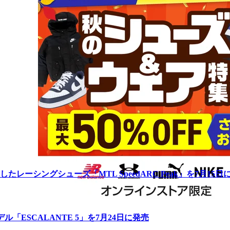
ーシングシューズ「MTL SpeedARC Peak」を7月15日
「ESCALANTE 5」を7月24日に発売