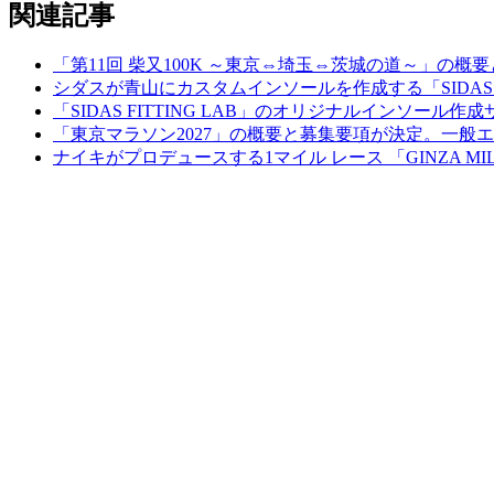
関連記事
「第11回 柴又100K ～東京⇔埼玉⇔茨城の道～」の概要と結
シダスが青山にカスタムインソールを作成する「SIDAS FI
「SIDAS FITTING LAB」のオリジナルインソール作
「東京マラソン2027」の概要と募集要項が決定。一般エ
ナイキがプロデュースする1マイル レース 「GINZA MI