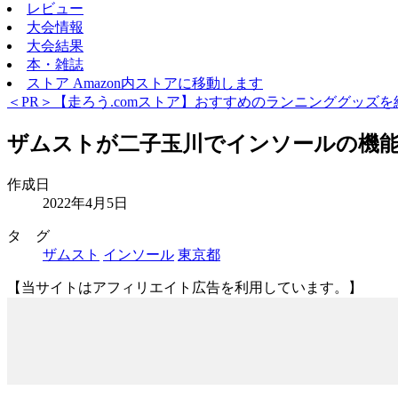
レビュー
大会情報
大会結果
本・雑誌
ストア
Amazon内ストアに移動します
＜PR＞【走ろう.comストア】おすすめのランニンググッズを
ザムストが二子玉川でインソールの機能を
作成日
2022年4月5日
タ グ
ザムスト
インソール
東京都
【当サイトはアフィリエイト広告を利用しています。】