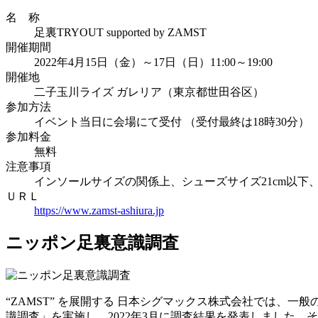
名 称
足裏TRYOUT supported by ZAMST
開催期間
2022年4月15日（金）～17日（日）11:00～19:00
開催地
二子玉川ライズ ガレリア（東京都世田谷区）
参加方法
イベント当日に会場にて受付 （受付最終は18時30分）
参加料金
無料
注意事項
インソールサイズの関係上、シューズサイズ21cm以下、
ＵＲＬ
https://www.zamst-ashiura.jp
ニッポン足裏意識調査
“ZAMST” を展開する 日本シグマックス株式会社では
識調査」を実施し、2022年3月に調査結果を発表しました。