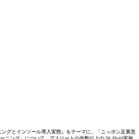
ーニングとインソール導入実態』をテーマに、「ニッポン足裏意
ニング」について、アスリートの半数以上の 56.3%が実施