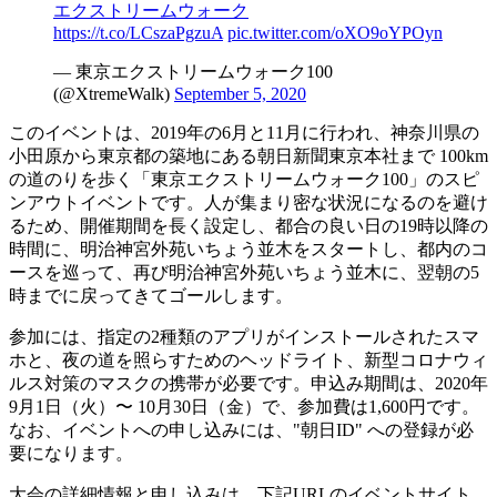
エクストリームウォーク
https://t.co/LCszaPgzuA
pic.twitter.com/oXO9oYPOyn
— 東京エクストリームウォーク100
(@XtremeWalk)
September 5, 2020
このイベントは、2019年の6月と11月に行われ、神奈川県の
小田原から東京都の築地にある朝日新聞東京本社まで 100km
の道のりを歩く「東京エクストリームウォーク100」のスピ
ンアウトイベントです。人が集まり密な状況になるのを避け
るため、開催期間を長く設定し、都合の良い日の19時以降の
時間に、明治神宮外苑いちょう並木をスタートし、都内のコ
ースを巡って、再び明治神宮外苑いちょう並木に、翌朝の5
時までに戻ってきてゴールします。
参加には、指定の2種類のアプリがインストールされたスマ
ホと、夜の道を照らすためのヘッドライト、新型コロナウィ
ルス対策のマスクの携帯が必要です。申込み期間は、2020年
9月1日（火）〜 10月30日（金）で、参加費は1,600円です。
なお、イベントへの申し込みには、"朝日ID" への登録が必
要になります。
大会の詳細情報と申し込みは、下記URLのイベントサイト