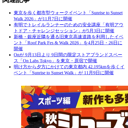
東京を歩く都市型ウォークイベント「Sunrise to Sunset
Walk 2026」が11月7日に開催
有明でトレイルランナーのための安全講座「有明アウ
トドア・チャレンジセッション」が5月3日に開催
新橋・銀座近隣を通る旧東京高速道路を利用したイベ
ント「Roof Park Fes & Walk 2026」を4月25日・26日に
開催
Onが 9月13日より 9日間の限定ストアブランドスペー
ス「On Labs Tokyo」を東京・原宿で開催
明け方から夕方にかけての東京都内 42.195kmを歩くイ
ベント「Sunrise to Sunset Walk」が 11月9日に開催