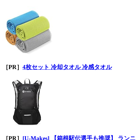
［PR］
4枚セット 冷却タオル 冷感タオル
［PR］
[U-Makes] 【箱根駅伝選手も推奨】 ランニ