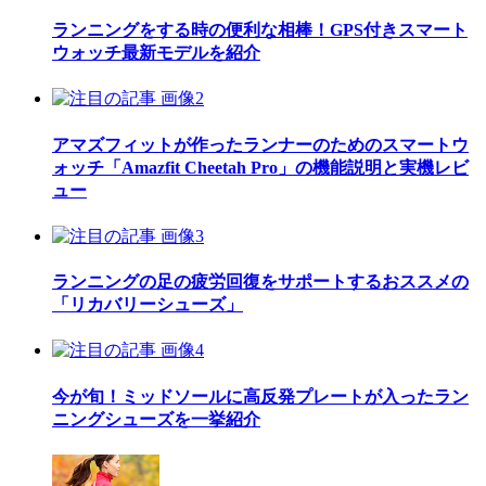
ランニングをする時の便利な相棒！GPS付きスマート
ウォッチ最新モデルを紹介
アマズフィットが作ったランナーのためのスマートウ
ォッチ「Amazfit Cheetah Pro」の機能説明と実機レビ
ュー
ランニングの足の疲労回復をサポートするおススメの
「リカバリーシューズ」
今が旬！ミッドソールに高反発プレートが入ったラン
ニングシューズを一挙紹介