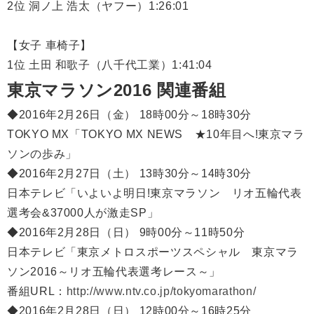
2位 洞ノ上 浩太（ヤフー）1:26:01
【女子 車椅子】
1位 土田 和歌子（八千代工業）1:41:04
東京マラソン2016 関連番組
◆2016年2月26日（金） 18時00分～18時30分
TOKYO MX「TOKYO MX NEWS ★10年目へ!東京マラ
ソンの歩み」
◆2016年2月27日（土） 13時30分～14時30分
日本テレビ「いよいよ明日!東京マラソン リオ五輪代表
選考会&37000人が激走SP」
◆2016年2月28日（日） 9時00分～11時50分
日本テレビ「東京メトロスポーツスペシャル 東京マラ
ソン2016～リオ五輪代表選考レース～」
番組URL：
http://www.ntv.co.jp/tokyomarathon/
◆2016年2月28日（日） 12時00分～16時25分