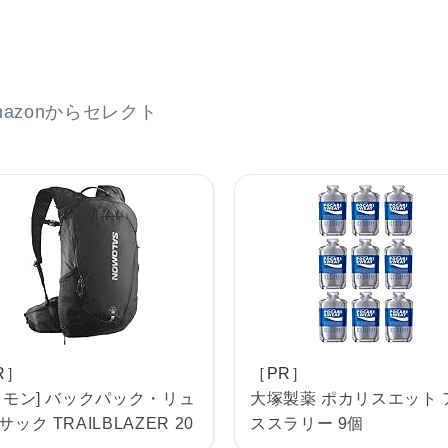
azonからセレクト
R］
［PR］
ロモン] バックパック・リュ
大塚製薬 ポカリスエット 
ック TRAILBLAZER 20
ススラリー 9個