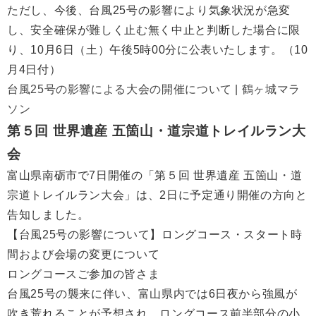
ただし、今後、台風25号の影響により気象状況が急変
し、安全確保が難しく止む無く中止と判断した場合に限
り、10月6日（土）午後5時00分に公表いたします。（10
月4日付）
台風25号の影響による大会の開催について | 鶴ヶ城マラ
ソン
第５回 世界遺産 五箇山・道宗道トレイルラン大
会
富山県南砺市で7日開催の「第５回 世界遺産 五箇山・道
宗道トレイルラン大会」は、2日に予定通り開催の方向と
告知しました。
【台風25号の影響について】ロングコース・スタート時
間および会場の変更について
ロングコースご参加の皆さま
台風25号の襲来に伴い、富山県内では6日夜から強風が
吹き荒れることが予想され、ロングコース前半部分の小