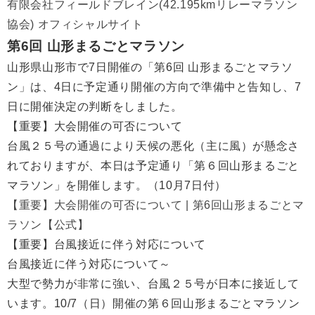
有限会社フィールドブレイン(42.195kmリレーマラソン
協会) オフィシャルサイト
第6回 山形まるごとマラソン
山形県山形市で7日開催の「第6回 山形まるごとマラソ
ン」は、4日に予定通り開催の方向で準備中と告知し、7
日に開催決定の判断をしました。
【重要】大会開催の可否について
台風２５号の通過により天候の悪化（主に風）が懸念さ
れておりますが、本日は予定通り「第６回山形まるごと
マラソン」を開催します。（10月7日付）
【重要】大会開催の可否について | 第6回山形まるごとマ
ラソン【公式】
【重要】台風接近に伴う対応について
台風接近に伴う対応について～
大型で勢力が非常に強い、台風２５号が日本に接近して
います。10/7（日）開催の第６回山形まるごとマラソン