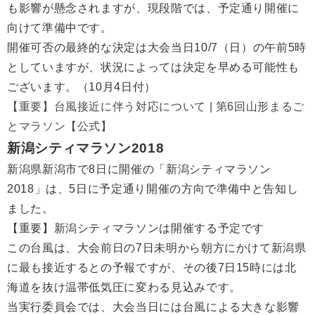
も影響が懸念されますが、現段階では、予定通り開催に
向けて準備中です。
開催可否の最終的な決定は大会当日10/7（日）の午前5時
としていますが、状況によっては決定を早める可能性も
ございます。（10月4日付）
【重要】台風接近に伴う対応について | 第6回山形まるご
とマラソン【公式】
新潟シティマラソン2018
新潟県新潟市で8日に開催の「新潟シティマラソン
2018」は、5日に予定通り開催の方向で準備中と告知し
ました。
【重要】新潟シティマラソンは開催する予定です
この台風は、大会前日の7日未明から朝方にかけて新潟県
に最も接近するとの予報ですが、その後7日15時には北
海道を抜け温帯低気圧に変わる見込みです。
当実行委員会では、大会当日には台風による大きな影響