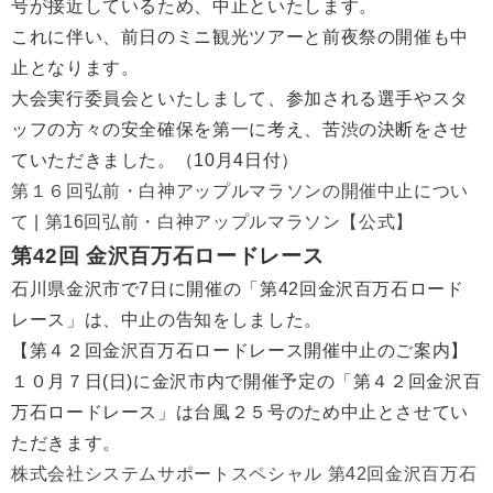
号が接近しているため、中止といたします。
これに伴い、前日のミニ観光ツアーと前夜祭の開催も中
止となります。
大会実行委員会といたしまして、参加される選手やスタ
ッフの方々の安全確保を第一に考え、苦渋の決断をさせ
ていただきました。（10月4日付）
第１６回弘前・白神アップルマラソンの開催中止につい
て | 第16回弘前・白神アップルマラソン【公式】
第42回 金沢百万石ロードレース
石川県金沢市で7日に開催の「第42回金沢百万石ロード
レース」は、中止の告知をしました。
【第４２回金沢百万石ロードレース開催中止のご案内】
１０月７日(日)に金沢市内で開催予定の「第４２回金沢百
万石ロードレース」は台風２５号のため中止とさせてい
ただきます。
株式会社システムサポートスペシャル 第42回金沢百万石