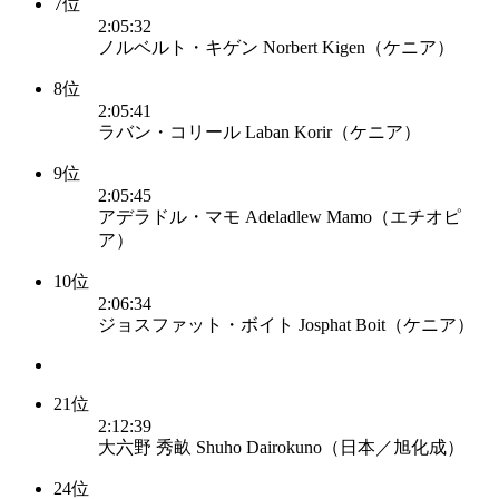
7位
2:05:32
ノルベルト・キゲン Norbert Kigen（ケニア）
8位
2:05:41
ラバン・コリール Laban Korir（ケニア）
9位
2:05:45
アデラドル・マモ Adeladlew Mamo（エチオピ
ア）
10位
2:06:34
ジョスファット・ボイト Josphat Boit（ケニア）
21位
2:12:39
大六野 秀畝 Shuho Dairokuno（日本／旭化成）
24位