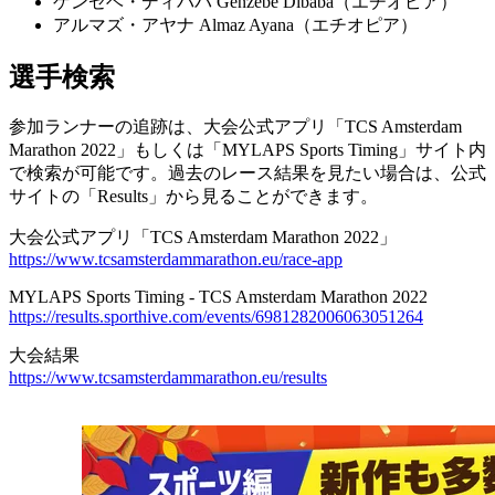
ゲンゼベ・ディババ Genzebe Dibaba（エチオピア）
アルマズ・アヤナ Almaz Ayana（エチオピア）
選手検索
参加ランナーの追跡は、大会公式アプリ「TCS Amsterdam
Marathon 2022」もしくは「MYLAPS Sports Timing」サイト内
で検索が可能です。過去のレース結果を見たい場合は、公式
サイトの「Results」から見ることができます。
大会公式アプリ「TCS Amsterdam Marathon 2022」
https://www.tcsamsterdammarathon.eu/race-app
MYLAPS Sports Timing - TCS Amsterdam Marathon 2022
https://results.sporthive.com/events/6981282006063051264
大会結果
https://www.tcsamsterdammarathon.eu/results