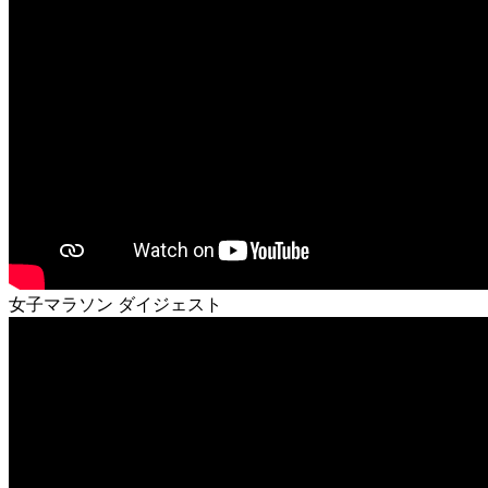
女子マラソン ダイジェスト