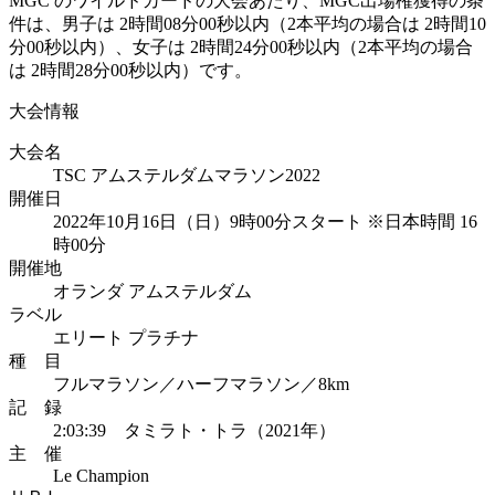
MGC のワイルドカードの大会あたり、MGC出場権獲得の条
件は、男子は 2時間08分00秒以内（2本平均の場合は 2時間10
分00秒以内）、女子は 2時間24分00秒以内（2本平均の場合
は 2時間28分00秒以内）です。
大会情報
大会名
TSC アムステルダムマラソン2022
開催日
2022年10月16日（日）9時00分スタート ※日本時間 16
時00分
開催地
オランダ アムステルダム
ラベル
エリート プラチナ
種 目
フルマラソン／ハーフマラソン／8km
記 録
2:03:39 タミラト・トラ（2021年）
主 催
Le Champion