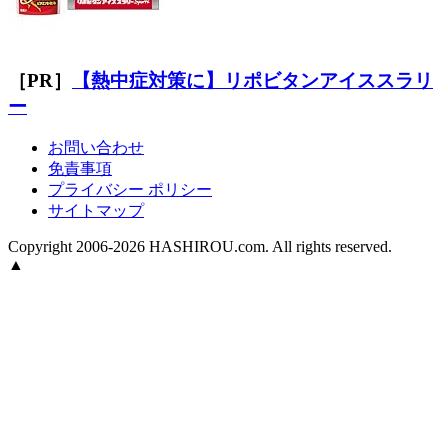
［PR］
【熱中症対策に】リポビタンアイススラリ
ー
お問い合わせ
免責事項
プライバシー ポリシー
サイトマップ
Copyright 2006-2026 HASHIROU.com. All rights reserved.
▲