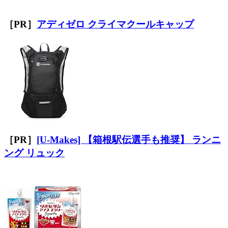
［PR］
アディゼロ クライマクールキャップ
［PR］
[U-Makes] 【箱根駅伝選手も推奨】 ランニ
ング リュック