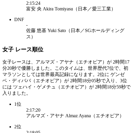
2:15:24
富安 央 Akira Tomiyasu（日本／愛三工業）
DNF
-
佐藤 悠基 Yuki Sato（日本／SGホールディング
ス）
女子 レース順位
女子レースは、アルマズ・アヤナ（エチオピア）が 2時間17
分20秒で優勝しました。このタイムは、世界歴代7位で、初
マラソンとしては世界最高記録になります。2位に ゲンゼ
ベ・ディババ（エチオピア）が 2時間18分05秒で入り、3位
には ツェハイ・ゲメチュ（エチオピア）が 2時間18分59秒で
入りました。
1位
2:17:20
アルマズ・アヤナ Almaz Ayana（エチオピア）
2位
2:18:05