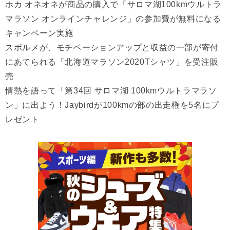
ホカ オネオネが商品の購入で「サロマ湖100kmウルトラ
マラソン オンラインチャレンジ」の参加費が無料になる
キャンペーン実施
スボルメが、モチベーションアップと収益の一部が寄付
にあてられる「北海道マラソン2020Tシャツ」を受注販
売
情熱を語って「第34回 サロマ湖 100kmウルトラマラソ
ン」に出よう！Jaybirdが100kmの部の出走権を5名にプ
レゼント