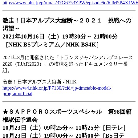
https://www.nhk.jp/p/run/ts/37G6753ZPW/episode/te/RJM5P4X1W
激走！日本アルプス大縦断～２０２１ 挑戦への
渇望～
2021年10月16日（土）19時30分～ 21時00分
［NHK BSプレミアム／NHK BS4K］
2021年8月に開催された「トランスジャパンアルプスレース
2020（TJAR2020）」の模様を追ったドキュメンタリー番
組。
激走！日本アルプス大縦断 - NHK
https://www4.nhk.or.jp/P7130/?cid=jp-timetable-modal-
programofficial
★ＳＡＰＰＯＲＯスポーツスペシャル 第98回箱
根駅伝予選会
10月23日（土）09時25分～ 11時25分［日テレ］
10月23日（土）19時00分～ 21時00分［BS日テ