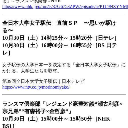
る」 - ランスマ倶楽部 - NHK
https://www.nhk.jp/p/run/ts/37G6753ZPW/episode/te/P1L9NZYYM
全日本大学女子駅伝 直前ＳＰ 〜思いが駆け
る〜
10月30日（土）14時25分～ 15時20分［日テレ］
10月30日（土）16時00分～ 16時55分［BS 日テ
レ］
女子駅伝の大学日本一を決定する「全日本大学女子駅伝」に
かける、大学生たちを取材。
第39回全日本大学女子駅伝｜日本テレビ
https://www.ntv.co.jp/morinomiyako/
ランスマ倶楽部「レジェンド豪華対談“瀬古利彦×
宗兄弟”“有森裕子×金哲彦”」
10月30日（土）15時00分～ 15時50分［NHK
BS1］