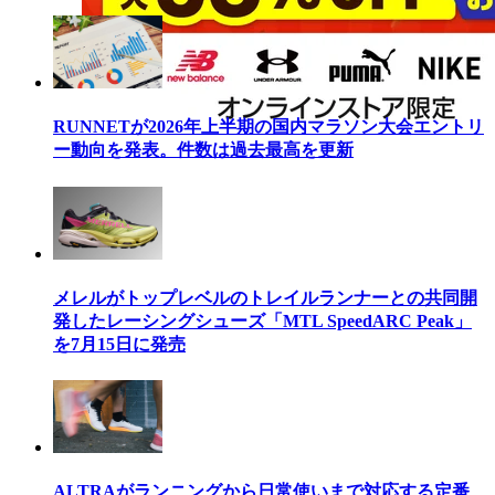
RUNNETが2026年上半期の国内マラソン大会エントリ
ー動向を発表。件数は過去最高を更新
メレルがトップレベルのトレイルランナーとの共同開
発したレーシングシューズ「MTL SpeedARC Peak」
を7月15日に発売
ALTRAがランニングから日常使いまで対応する定番