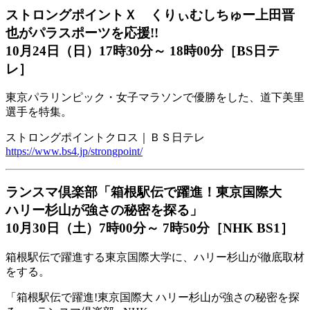
ストロングポイントＸ くりぃむしちゅー上田晋
也がパラスポーツを応援!!
10月24日（日）17時30分～ 18時00分［BS日テ
レ］
東京パラリンピック・女子マラソンで優勝をした、道下美里
選手を特集。
ストロングポイントクロス｜ＢＳ日テレ
https://www.bs4.jp/strongpoint/
ランスマ倶楽部「箱根駅伝で躍進！東京国際大
ハリー杉山が強さの秘密を探る」
10月30日（土）7時00分～ 7時50分［NHK BS1］
箱根駅伝で躍進する東京国際大学に、ハリー杉山が徹底取材
をする。
「箱根駅伝で躍進!東京国際大 ハリー杉山が強さの秘密を探