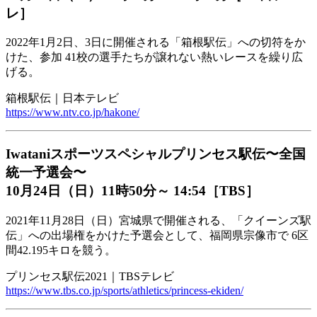
レ］
2022年1月2日、3日に開催される「箱根駅伝」への切符をか
けた、参加 41校の選手たちが譲れない熱いレースを繰り広
げる。
箱根駅伝｜日本テレビ
https://www.ntv.co.jp/hakone/
Iwataniスポーツスペシャルプリンセス駅伝〜全国
統一予選会〜
10月24日（日）11時50分～ 14:54［TBS］
2021年11月28日（日）宮城県で開催される、「クイーンズ駅
伝」への出場権をかけた予選会として、福岡県宗像市で 6区
間42.195キロを競う。
プリンセス駅伝2021｜TBSテレビ
https://www.tbs.co.jp/sports/athletics/princess-ekiden/