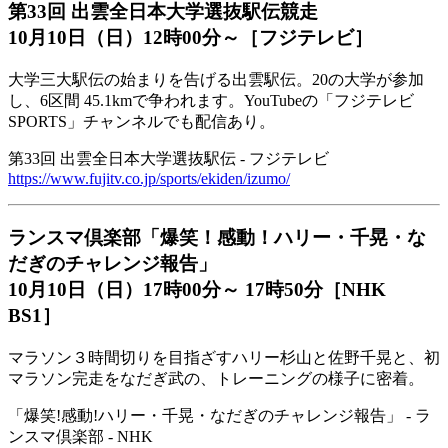
第33回 出雲全日本大学選抜駅伝競走
10月10日（日）12時00分～［フジテレビ］
大学三大駅伝の始まりを告げる出雲駅伝。20の大学が参加
し、6区間 45.1kmで争われます。YouTubeの「フジテレビ
SPORTS」チャンネルでも配信あり。
第33回 出雲全日本大学選抜駅伝 - フジテレビ
https://www.fujitv.co.jp/sports/ekiden/izumo/
ランスマ倶楽部「爆笑！感動！ハリー・千晃・な
だぎのチャレンジ報告」
10月10日（日）17時00分～ 17時50分［NHK
BS1］
マラソン３時間切りを目指ざすハリー杉山と佐野千晃と、初
マラソン完走をなだぎ武の、トレーニングの様子に密着。
「爆笑!感動!ハリー・千晃・なだぎのチャレンジ報告」 - ラ
ンスマ倶楽部 - NHK