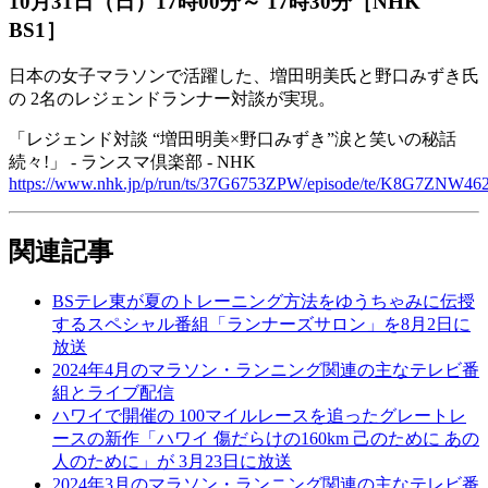
10月31日（日）17時00分～ 17時30分［NHK
BS1］
日本の女子マラソンで活躍した、増田明美氏と野口みずき氏
の 2名のレジェンドランナー対談が実現。
「レジェンド対談 “増田明美×野口みずき”涙と笑いの秘話
続々!」 - ランスマ倶楽部 - NHK
https://www.nhk.jp/p/run/ts/37G6753ZPW/episode/te/K8G7ZNW462
関連記事
BSテレ東が夏のトレーニング方法をゆうちゃみに伝授
するスペシャル番組「ランナーズサロン」を8月2日に
放送
2024年4月のマラソン・ランニング関連の主なテレビ番
組とライブ配信
ハワイで開催の 100マイルレースを追ったグレートレ
ースの新作「ハワイ 傷だらけの160km 己のために あの
人のために」が 3月23日に放送
2024年3月のマラソン・ランニング関連の主なテレビ番