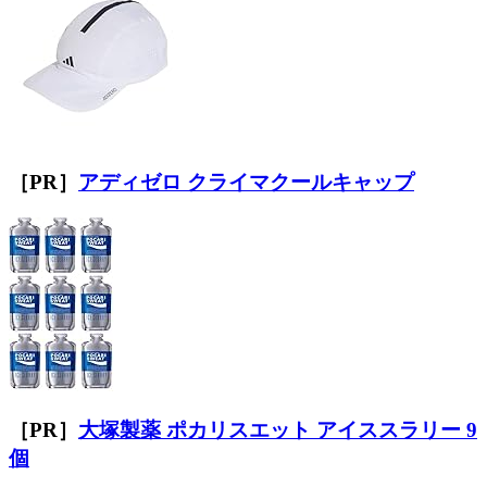
［PR］
アディゼロ クライマクールキャップ
［PR］
大塚製薬 ポカリスエット アイススラリー 9
個