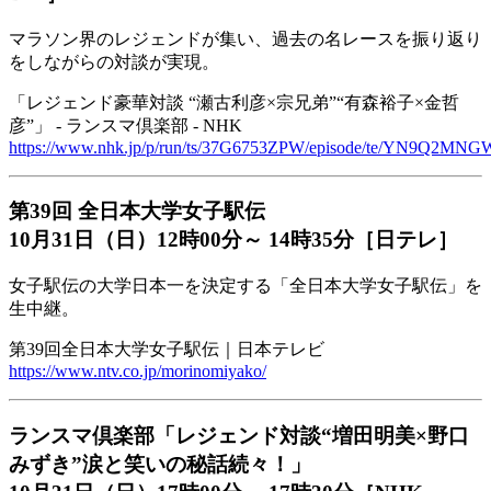
マラソン界のレジェンドが集い、過去の名レースを振り返り
をしながらの対談が実現。
「レジェンド豪華対談 “瀬古利彦×宗兄弟”“有森裕子×金哲
彦”」 - ランスマ倶楽部 - NHK
https://www.nhk.jp/p/run/ts/37G6753ZPW/episode/te/YN9Q2MNG
第39回 全日本大学女子駅伝
10月31日（日）12時00分～ 14時35分［日テレ］
女子駅伝の大学日本一を決定する「全日本大学女子駅伝」を
生中継。
第39回全日本大学女子駅伝｜日本テレビ
https://www.ntv.co.jp/morinomiyako/
ランスマ倶楽部「レジェンド対談“増田明美×野口
みずき”涙と笑いの秘話続々！」