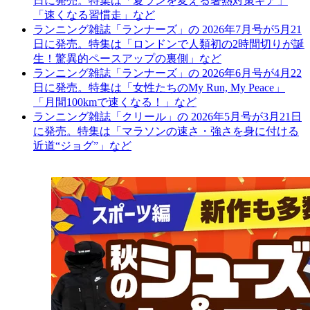
日に発売。特集は「夏ランを変える暑熱対策ギア」
「速くなる習慣走」など
ランニング雑誌「ランナーズ」の 2026年7月号が5月21
日に発売。特集は「ロンドンで人類初の2時間切りが誕
生！驚異的ペースアップの裏側」など
ランニング雑誌「ランナーズ」の 2026年6月号が4月22
日に発売。特集は「女性たちのMy Run, My Peace」
「月間100kmで速くなる！」など
ランニング雑誌「クリール」の 2026年5月号が3月21日
に発売。特集は「マラソンの速さ・強さを身に付ける
近道“ジョグ”」など