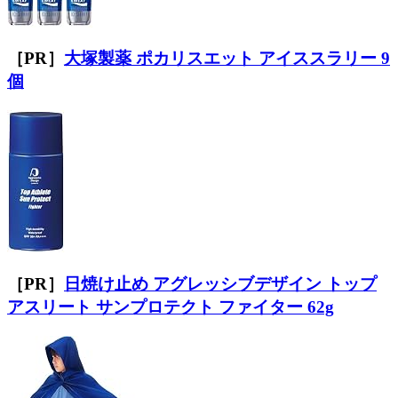
［PR］
大塚製薬 ポカリスエット アイススラリー 9
個
［PR］
日焼け止め アグレッシブデザイン トップ
アスリート サンプロテクト ファイター 62g