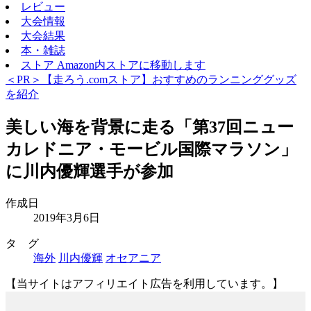
レビュー
大会情報
大会結果
本・雑誌
ストア
Amazon内ストアに移動します
＜PR＞【走ろう.comストア】おすすめのランニンググッズ
を紹介
美しい海を背景に走る「第37回ニュー
カレドニア・モービル国際マラソン」
に川内優輝選手が参加
作成日
2019年3月6日
タ グ
海外
川内優輝
オセアニア
【当サイトはアフィリエイト広告を利用しています。】