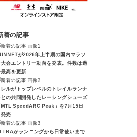
新着の記事
RUNNETが2026年上半期の国内マラソ
ン大会エントリー動向を発表。件数は過
去最高を更新
メレルがトップレベルのトレイルランナ
ーとの共同開発したレーシングシューズ
MTL SpeedARC Peak」を7月15日
に発売
ALTRAがランニングから日常使いまで