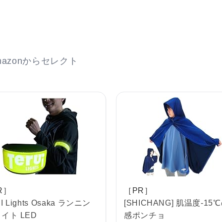
azonからセレクト
R］
［PR］
I Lights Osaka ランニン
[SHICHANG] 肌温度-15
ライト LED
感ポンチョ