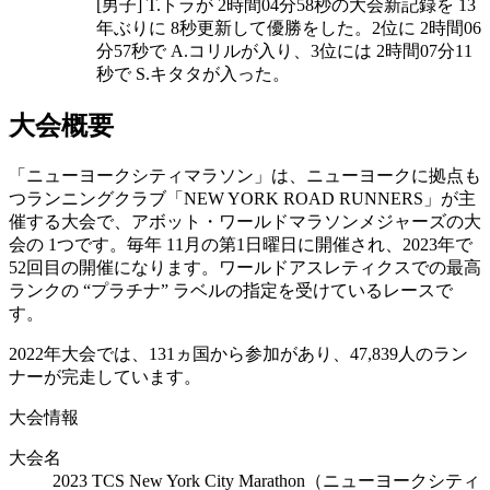
[男子] T.トラが 2時間04分58秒の大会新記録を 13
年ぶりに 8秒更新して優勝をした。2位に 2時間06
分57秒で A.コリルが入り、3位には 2時間07分11
秒で S.キタタが入った。
大会概要
「ニューヨークシティマラソン」は、ニューヨークに拠点も
つランニングクラブ「NEW YORK ROAD RUNNERS」が主
催する大会で、アボット・ワールドマラソンメジャーズの大
会の 1つです。毎年 11月の第1日曜日に開催され、2023年で
52回目の開催になります。ワールドアスレティクスでの最高
ランクの “プラチナ” ラベルの指定を受けているレースで
す。
2022年大会では、131ヵ国から参加があり、47,839人のラン
ナーが完走しています。
大会情報
大会名
2023 TCS New York City Marathon（ニューヨークシティ