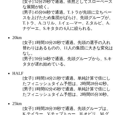
[女子] 52分29秒で通過。依然としてスローペース
な展開が続く。
[男子] 45分04秒で通過。T.トラが先頭に立ちペー
スを上げたため集団がばらけ、先頭グループが、
T.トラ、A.コリル、J.イェ―マー、Z.タルビ、A.
ナゲーエ、S.キタタの 6人に絞られる。
20km
[女子] 1時間10分20秒で通過。先頭の選手の入れ
替わりはあるものの、11人の集団に大きな変化は
なし。
[男子] 59分34秒で通過。先頭グループから、S.キ
タタが遅れ始めている。
HALF
[女子] 1時間14分21秒で通過。単純計算で倍にし
たフィニッシュタイム予想は、2時間28分42秒。
[男子] 1時間02分45秒で通過。単純計算で倍にし
たフィニッシュタイム予想は、2時間05分30秒。
25km
[女子] 1時間28分39秒で通過。先頭グループは、
K.テイラー、V.チェプトゥー、H.オビリ、M.グ