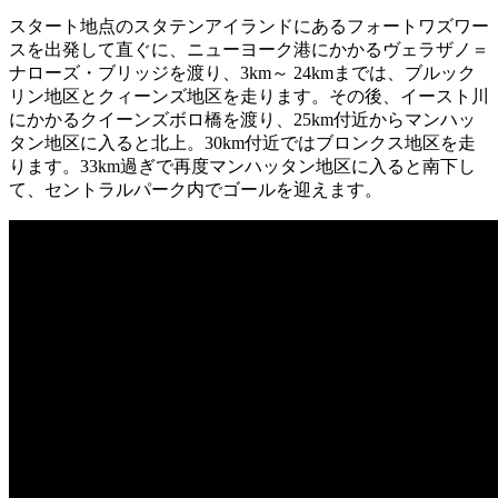
スタート地点のスタテンアイランドにあるフォートワズワー
スを出発して直ぐに、ニューヨーク港にかかるヴェラザノ＝
ナローズ・ブリッジを渡り、3km～ 24kmまでは、ブルック
リン地区とクィーンズ地区を走ります。その後、イースト川
にかかるクイーンズボロ橋を渡り、25km付近からマンハッ
タン地区に入ると北上。30km付近ではブロンクス地区を走
ります。33km過ぎで再度マンハッタン地区に入ると南下し
て、セントラルパーク内でゴールを迎えます。