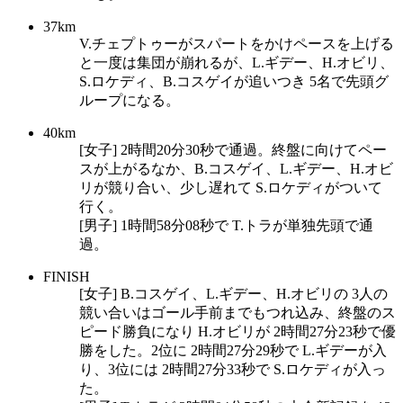
37km
V.チェプトゥーがスパートをかけペースを上げる
と一度は集団が崩れるが、L.ギデー、H.オビリ、
S.ロケディ、B.コスゲイが追いつき 5名で先頭グ
ループになる。
40km
[女子] 2時間20分30秒で通過。終盤に向けてペー
スが上がるなか、B.コスゲイ、L.ギデー、H.オビ
リが競り合い、少し遅れて S.ロケディがついて
行く。
[男子] 1時間58分08秒で T.トラが単独先頭で通
過。
FINISH
[女子] B.コスゲイ、L.ギデー、H.オビリの 3人の
競い合いはゴール手前までもつれ込み、終盤のス
ピード勝負になり H.オビリが 2時間27分23秒で優
勝をした。2位に 2時間27分29秒で L.ギデーが入
り、3位には 2時間27分33秒で S.ロケディが入っ
た。