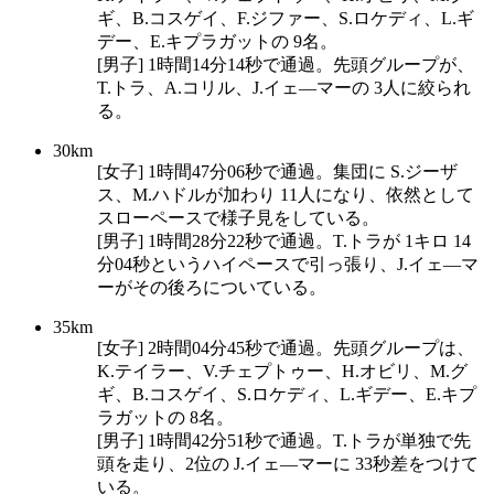
ギ、B.コスゲイ、F.ジファー、S.ロケディ、L.ギ
デー、E.キプラガットの 9名。
[男子] 1時間14分14秒で通過。先頭グループが、
T.トラ、A.コリル、J.イェ―マーの 3人に絞られ
る。
30km
[女子] 1時間47分06秒で通過。集団に S.ジーザ
ス、M.ハドルが加わり 11人になり、依然として
スローペースで様子見をしている。
[男子] 1時間28分22秒で通過。T.トラが 1キロ 14
分04秒というハイペースで引っ張り、J.イェ―マ
ーがその後ろについている。
35km
[女子] 2時間04分45秒で通過。先頭グループは、
K.テイラー、V.チェプトゥー、H.オビリ、M.グ
ギ、B.コスゲイ、S.ロケディ、L.ギデー、E.キプ
ラガットの 8名。
[男子] 1時間42分51秒で通過。T.トラが単独で先
頭を走り、2位の J.イェ―マーに 33秒差をつけて
いる。