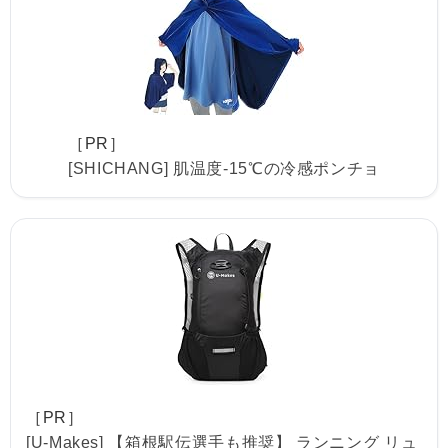
［PR］
[SHICHANG] 肌温度-15℃の冷感ポンチョ
［PR］
[U-Makes] 【箱根駅伝選手も推奨】 ランニング リュ