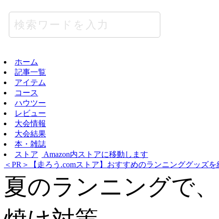
ホーム
記事一覧
アイテム
コース
ハウツー
レビュー
大会情報
大会結果
本・雑誌
ストア
Amazon内ストアに移動します
＜PR＞【走ろう.comストア】おすすめのランニンググッズを
夏のランニングで、