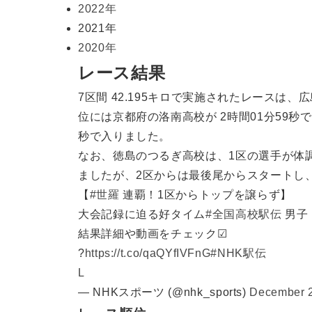
2022年
2021年
2020年
レース結果
7区間 42.195キロで実施されたレースは、
位には京都府の洛南高校が 2時間01分59秒
秒で入りました。
なお、徳島のつるぎ高校は、1区の選手が体
ましたが、2区からは最後尾からスタートし
【
#世羅
連覇！1区からトップを譲らず】
大会記録に迫る好タイム
#全国高校駅伝
男子
結果詳細や動画をチェック☑
?
https://t.co/qaQYfIVFnG
#NHK駅伝
L
— NHKスポーツ (@nhk_sports)
December 2