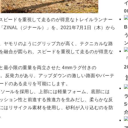
イ
0
）は、スピードを重視して走るのが得意なトレイルランナー
INAL（ジナール）」を、2021年7月1日（木）から
は、ヤモリのようにグリップ力が高く、テクニカルな路
を融合が図られ、スピードを重視して走るのが得意な
2
力と最小限の重量を両立させた 4mmラグ付きの
を搭載。反発力があり、アップダウンの激しい路面やバーテ
ードのある走りを可能にします。
ミッドソールを採用し、上部には軽量フォーム、底部には
いクッション性と前進する推進力を生みだし、柔らかな反
にはリサイクル素材を使用し、砂利が入り込むのを防
。