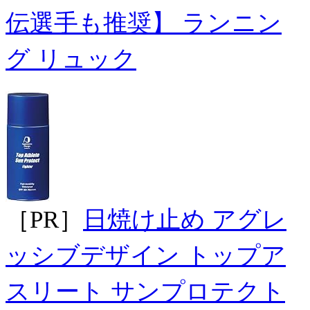
伝選手も推奨】 ランニン
グ リュック
［PR］
日焼け止め アグレ
ッシブデザイン トップア
スリート サンプロテクト