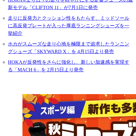
新モデル「CLIFTON 11」が7月1日に発売
走りに反発力とクッション性をもたらす、ミッドソール
に高反発プレートが入った厚底ランニングシューズを一
挙紹介
ホカがスムーズな走り心地を極限まで追求したランニン
グシューズ「SKYWARD X」を 4月15日より発売
HOKAが反発性をさらに強化し、新しい加速感を実現す
る「MACH 6」を 2月15日より発売