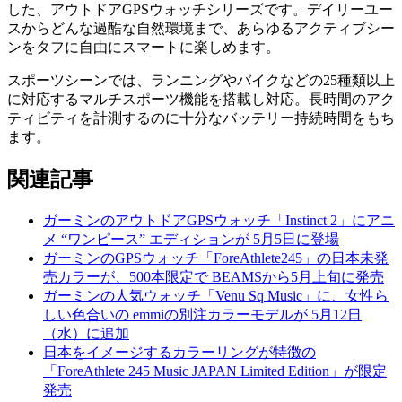
した、アウトドアGPSウォッチシリーズです。デイリーユー
スからどんな過酷な自然環境まで、あらゆるアクティブシー
ンをタフに自由にスマートに楽しめます。
スポーツシーンでは、ランニングやバイクなどの25種類以上
に対応するマルチスポーツ機能を搭載し対応。長時間のアク
ティビティを計測するのに十分なバッテリー持続時間をもち
ます。
関連記事
ガーミンのアウトドアGPSウォッチ「Instinct 2」にアニ
メ “ワンピース” エディションが 5月5日に登場
ガーミンのGPSウォッチ「ForeAthlete245」の日本未発
売カラーが、500本限定で BEAMSから5月上旬に発売
ガーミンの人気ウォッチ「Venu Sq Music」に、女性ら
しい色合いの emmiの別注カラーモデルが 5月12日
（水）に追加
日本をイメージするカラーリングが特徴の
「ForeAthlete 245 Music JAPAN Limited Edition」が限定
発売