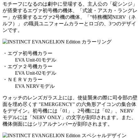
モチーフになるのは劇中に登場する、主人公の「碇シンジ」
が搭乗するエヴァ初号機の機体、「式波・アスカ・ラングレ
ー」が搭乗するエヴァ2号機の機体、「"特務機関NERV（ネ
ルフ）」 の職員ユニフォームカラーとロゴの、3つのデザイ
ンです。
・エヴァ初号機カラー
EVA Unit-01モデル
・エヴァ２号機カラー
EVA Unit-02モデル
・ＮＥＲＶカラー
EVA NERVモデル
ウォッチのレンズガラス上には、使徒襲来の際に司令部の壁
面を埋め尽くす "EMERGENCY" の六角形アイコンの集合体
をデザイン。初号機には「01」、2号機には「02」、NERV
モデルには「NERV ONLY」の文字が刻印されます。また、
機体側面にはシリアルナンバーが刻印されます。