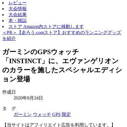
レビュー
大会情報
大会結果
本・雑誌
ストア
Amazon内ストアに移動します
＜PR＞【走ろう.comストア】おすすめのランニンググッズ
を紹介
ガーミンのGPSウォッチ
「INSTINCT」に、エヴァンゲリオン
のカラーを施したスペシャルエディシ
ョン登場
作成日
2020年8月24日
タ グ
ガーミン
ウォッチ
GPS
限定
【当サイトはアフィリエイト広告を利用しています。】