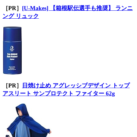
［PR］
[U-Makes] 【箱根駅伝選手も推奨】 ランニ
ング リュック
［PR］
日焼け止め アグレッシブデザイン トップ
アスリート サンプロテクト ファイター 62g