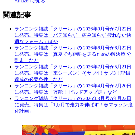
Amazonで見る
関連記事
ランニング雑誌「クリール」の 2026年9月号が7月22日
に発売。特集は「バテ知らず、痛み知らず 疲れない快
適なフォーム」ほか
ランニング雑誌「クリール」の 2026年8月号が6月22日
に発売。特集は「真夏でも距離を走るための解決策 分
割走」など
ランニング雑誌「クリール」の 2026年7月号が5月21日
に発売。特集は「来シーズンこそサブ4！サブ3！記録
達成の必要条件」など
ランニング雑誌「クリール」の 2026年4月号が2月20日
に発売。特集は「万能！ ビルドアップ走」など
ランニング雑誌「クリール」の 2026年3月号が1月22日
に発売。特集は「1カ月で走力を伸ばす！春マラソン強
化計画」