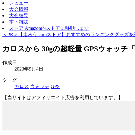
レビュー
大会情報
大会結果
本・雑誌
ストア
Amazon内ストアに移動します
＜PR＞【走ろう.comストア】おすすめのランニンググッズを
カロスから 30gの超軽量 GPSウォッチ「C
作成日
2023年9月4日
タ グ
カロス
ウォッチ
GPS
【当サイトはアフィリエイト広告を利用しています。】