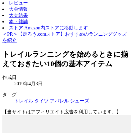
レビュー
大会情報
大会結果
本・雑誌
ストア
Amazon内ストアに移動します
＜PR＞【走ろう.comストア】おすすめのランニンググッズ
を紹介
トレイルランニングを始めるときに揃
えておきたい10個の基本アイテム
作成日
2019年4月3日
タ グ
トレイル
タイツ
アパレル
シューズ
【当サイトはアフィリエイト広告を利用しています。】