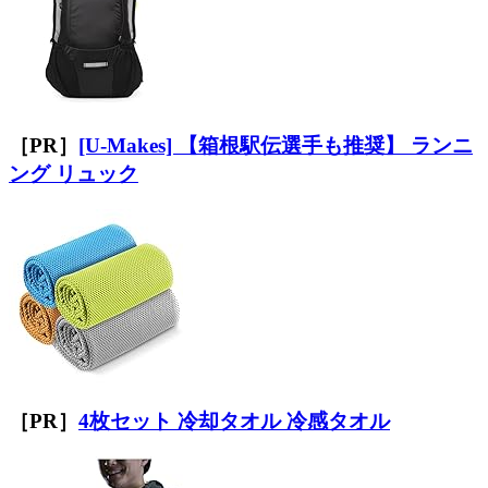
［PR］
[U-Makes] 【箱根駅伝選手も推奨】 ランニ
ング リュック
［PR］
4枚セット 冷却タオル 冷感タオル