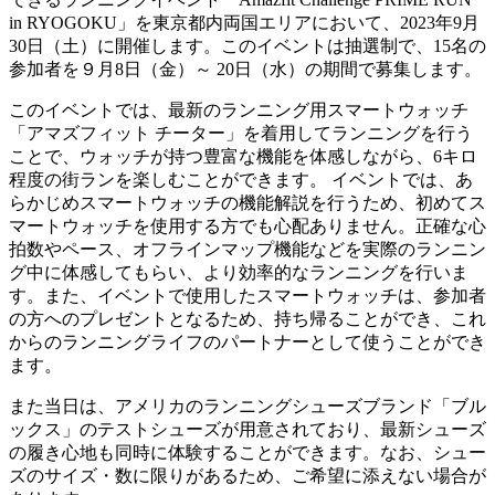
in RYOGOKU」を東京都内両国エリアにおいて、2023年9月
30日（土）に開催します。このイベントは抽選制で、15名の
参加者を９月8日（金）～ 20日（水）の期間で募集します。
このイベントでは、最新のランニング用スマートウォッチ
「アマズフィット チーター」を着用してランニングを行う
ことで、ウォッチが持つ豊富な機能を体感しながら、6キロ
程度の街ランを楽しむことができます。 イベントでは、あ
らかじめスマートウォッチの機能解説を行うため、初めてス
マートウォッチを使用する方でも心配ありません。正確な心
拍数やペース、オフラインマップ機能などを実際のランニン
グ中に体感してもらい、より効率的なランニングを行いま
す。また、イベントで使用したスマートウォッチは、参加者
の方へのプレゼントとなるため、持ち帰ることができ、これ
からのランニングライフのパートナーとして使うことができ
ます。
また当日は、アメリカのランニングシューズブランド「ブル
ックス」のテストシューズが用意されており、最新シューズ
の履き心地も同時に体験することができます。なお、シュー
ズのサイズ・数に限りがあるため、ご希望に添えない場合が