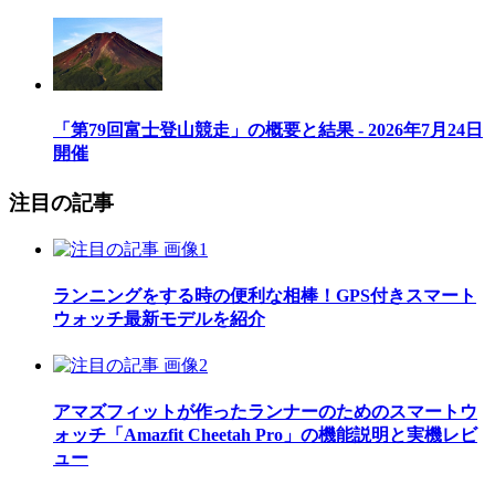
「第79回富士登山競走」の概要と結果 - 2026年7月24日
開催
注目の記事
ランニングをする時の便利な相棒！GPS付きスマート
ウォッチ最新モデルを紹介
アマズフィットが作ったランナーのためのスマートウ
ォッチ「Amazfit Cheetah Pro」の機能説明と実機レビ
ュー