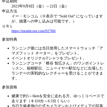
申込期間
2023年9月8日（金）～22日（金）
申込方法
イー・モシコム（※表示で “Sold Out” になっています
が、抽選への申し込みは可能です。）
ＵＲＬ
https://moshicom.com/92760/
参加特典
ランニング後には当日使用したスマートウォッチ「ア
マズフィット チーター」をプレゼント。
イベントオリジナルTシャツをプレゼント。
ランニングコーチ「椎谷 智広さん」のワンポイントレ
ッスン。箱根駅伝、ニューイヤー駅伝などに出場した
ランナーの実戦的なレクチャーを受けることができま
す。
参加資格
健康で約5～6kmを安全に走れる方。ゆっくりペースで
走ります（キロ6分～6.5分くらい）
当日主催者側の公式カメラマンおよびメディアの写真